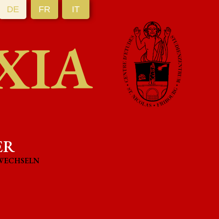
DE
FR
IT
XIA
ER
WECHSELN