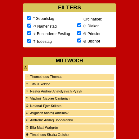
FILTERS
*
Geburtstag
Ordination:
○
⊙
Diakon
Namenstag
⊖
⟡
Priester
Besonderer Festtag
⊕
†
Bischof
Todestag
MITTWOCH
8
Themotheos Thomas
Tithus Yeldho
Nestor Andrey Anatolyevich Pysyk
Vladimir Nicolae Cantarian
Nafanail Pjotr Krikota
Avgustin Anatolij Anisimov
Amfilohie Andrej Bondarenko
Ellia Matti Wallgrén
Timotheos Shalita Odisho