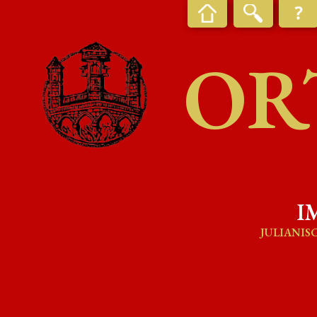
OR
I
JULIANIS