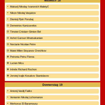
Mittwoch
18
Makarij Nikolay Ivanovich Maletyč
Nikon Nikolaj Vasjukov
Dionisij Pjotr Porubaj
Demetrios Kantzavelos
Timotei Cristian–Simion Bel
Ashot Garoun Mnatsakanian
Nectarie Nicolae Petre
Matei Milen Stoyanov Oreshkov
Petroniu Petru Florea
Lucian Micu
Irénée Richard Rochon
Jerotej Ivajlo Kosakov Stanislavov
Donnerstag
19
Antonij Vasilij Fialko
Veniamin Nikolaj Lichomanov
Merkorus El Baramousy