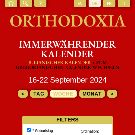
EN
DE
FR
IT
ORTHODOXIA
IMMERWÄHRENDER
KALENDER
JULIANISCHER KALENDER
> ZUM
GREGORIANISCHEN KALENDER WECHSELN
16-22 September 2024
<
TAG
WOCHE
MONAT
>
FILTERS
*
Geburtstag
Ordination: