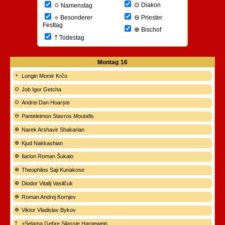
○
⊙
Diakon
Namenstag
⊖
⟡
Priester
Besonderer
Festtag
⊕
Bischof
†
Todestag
Montag
16
Longin Momir Krčo
Job Igor Getcha
Andrei Dan Hoarște
Panteleimon Stavros Moutafis
Narek Arshavir Shakarian
Kjud Nakkashian
Ilarion Roman Šukalo
Theophilos Saji Kuriakose
Diodor Vitalij Vasilčuk
Roman Andrej Kornjev
Viktor Vladislav Bykov
+Selama Gebre Silassie Hargewein