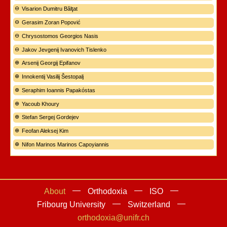
Visarion Dumitru Bălţat
Gerasim Zoran Popović
Chrysostomos Georgios Nasis
Jakov Jevgenij Ivanovich Tislenko
Arsenij Georgij Epifanov
Innokentij Vasilij Šestopalj
Seraphim Ioannis Papakóstas
Yacoub Khoury
Stefan Sergej Gordejev
Feofan Aleksej Kim
Nifon Marinos Marinos Capoyiannis
About
Orthodoxia
ISO
Fribourg University
Switzerland
orthodoxia@unifr.ch