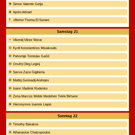
Simon Valentin Getja
Aprim Athniel
+Bishoi Thoma El Suriani
Samstag
21
Vikentij Viktor Morar
Kyrill Konstantinos Misiakoulis
Pahomije Tomislav Gačić
Onufrij Oleg Legkij
Savva Zaza Gigiberia
Matfej Gennadij Andrejev
Ioann Vladimir Rudenko
Zena Marcos Welde Medehen Tekle Birhane
Hieronymos Ioannis Liapis
Sonntag
22
Timothy Bakakos
Athanasios Chatzopoulos