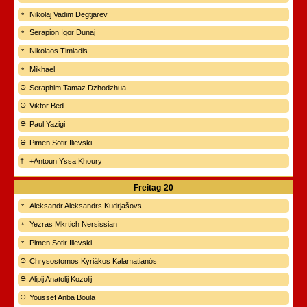
Nikolaj Vadim Degtjarev
Serapion Igor Dunaj
Nikolaos Timiadis
Mikhael
Seraphim Tamaz Dzhodzhua
Viktor Bed
Paul Yazigi
Pimen Sotir Ilievski
+Antoun Yssa Khoury
Freitag
20
Aleksandr Aleksandrs Kudrjašovs
Yezras Mkrtich Nersissian
Pimen Sotir Ilievski
Chrysostomos Kyriákos Kalamatianós
Alipij Anatolij Kozolij
Youssef Anba Boula