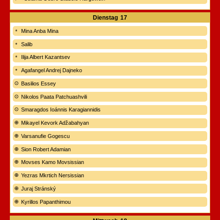
Dienstag
17
Mina Anba Mina
Salib
Ilija Albert Kazantsev
Agafangel Andrej Dajneko
Basilios Essey
Nikolos Paata Patchuashvili
Smaragdos Ioánnis Karagiannidis
Mikayel Kevork Adžabahyan
Varsanufie Gogescu
Sion Robert Adamian
Movses Kamo Movsissian
Yezras Mkrtich Nersissian
Juraj Stránský
Kyrillos Papanthimou