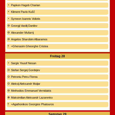
Papken Hagob Charian
Kliment Pavlo Kušč
Symeon Ioannis Voliotis
Georgij Vasilij Danilov
Alexander Mufarrij
Angelos Sharobim Albaramos
+Gherasim Gheorghe Cristea
Freitag
28
Sargis Yousif Nesan
Stefan Sergej Gordejev
Petroniu Petru Florea
Aleksij Aleksandr Muljar
Methodios Emmanuel Vernidakis
Maksimilian Aleksandr Lazarenko
+Agathonikos Georgios Phatouros
Samstag
29