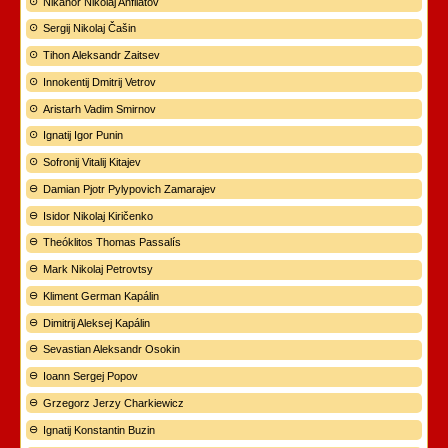
Nikanor Nikolaj Anfilatov
Sergij Nikolaj Čašin
Tihon Aleksandr Zaitsev
Innokentij Dmitrij Vetrov
Aristarh Vadim Smirnov
Ignatij Igor Punin
Sofronij Vitalij Kitajev
Damian Pjotr Pylypovich Zamarajev
Isidor Nikolaj Kiričenko
Theóklitos Thomas Passalís
Mark Nikolaj Petrovtsy
Kliment German Kapálin
Dimitrij Aleksej Kapálin
Sevastian Aleksandr Osokin
Ioann Sergej Popov
Grzegorz Jerzy Charkiewicz
Ignatij Konstantin Buzin