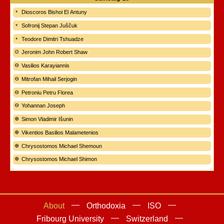
Dioscoros Bishoi El Antuny
Sofronij Stepan Juščuk
Teodore Dimitri Tshuadze
Jeronim John Robert Shaw
Vasilios Karayiannis
Mitrofan Mihail Serjogin
Petroniu Petru Florea
Yohannan Joseph
Simon Vladimir Išunin
Vikentios Basilios Malametenios
Chrysostomos Michael Shemoun
Chrysostomos Michael Shimon
About
Orthodoxia
ISO
Fribourg University
Switzerland