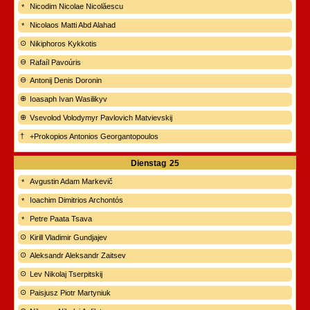
Nicodim Nicolae Nicolăescu
Nicolaos Matti Abd Alahad
Nikiphoros Kykkotis
Rafaíl Pavoúris
Antonij Denis Doronin
Ioasaph Ivan Wasilikyv
Vsevolod Volodymyr Pavlovich Matvievskij
+Prokopios Antonios Georgantopoulos
Dienstag
25
Avgustin Adam Markevič
Ioachim Dimitrios Archontós
Petre Paata Tsava
Kirill Vladimir Gundjajev
Aleksandr Aleksandr Zaitsev
Lev Nikolaj Tserpitskij
Paisjusz Piotr Martyniuk