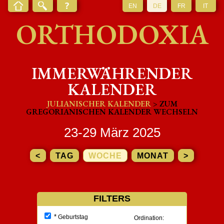
EN
DE
FR
IT
ORTHODOXIA
IMMERWÄHRENDER
KALENDER
JULIANISCHER KALENDER
> ZUM
GREGORIANISCHEN KALENDER WECHSELN
23-29 März 2025
<
TAG
WOCHE
MONAT
>
FILTERS
*
Geburtstag
Ordination: