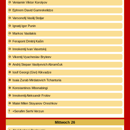
Veniamin Viktor Korolyov
Ephrem David Gamrekelidze
Varsonofij Vasilij Stoljar
Ignatij Igor Punin
Markos Vasilakis
Ferapont Dmitrij Kašin
Innokentij Ivan Vasetskij
Vikentij Vyacheslav Bryleev
Andrij Stepan Vasilyevich Abramčuk
Iosif Georgi (Givi) Kikvadze
Isaia Zurab Mirdatovich Tchanturia
Konstantinos Mbonabingi
Innokentij Aleksandr Frolov
Matei Milen Stoyanov Oreshkov
+Serafim Serhi Verzun
Mittwoch
26