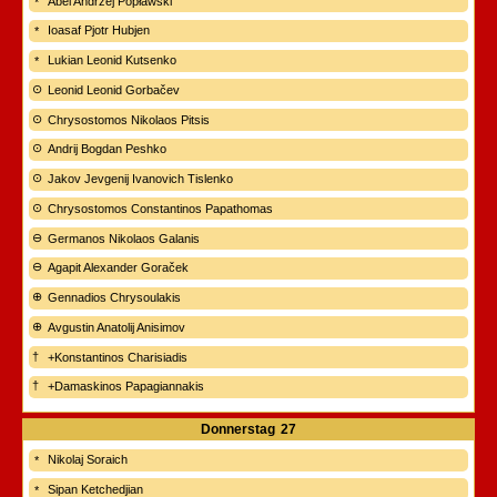
Abel Andrzej Popławski
Ioasaf Pjotr Hubjen
Lukian Leonid Kutsenko
Leonid Leonid Gorbačev
Chrysostomos Nikolaos Pitsis
Andrij Bogdan Peshko
Jakov Jevgenij Ivanovich Tislenko
Chrysostomos Constantinos Papathomas
Germanos Nikolaos Galanis
Agapit Alexander Goraček
Gennadios Chrysoulakis
Avgustin Anatolij Anisimov
+Konstantinos Charisiadis
+Damaskinos Papagiannakis
Donnerstag
27
Nikolaj Soraich
Sipan Ketchedjian