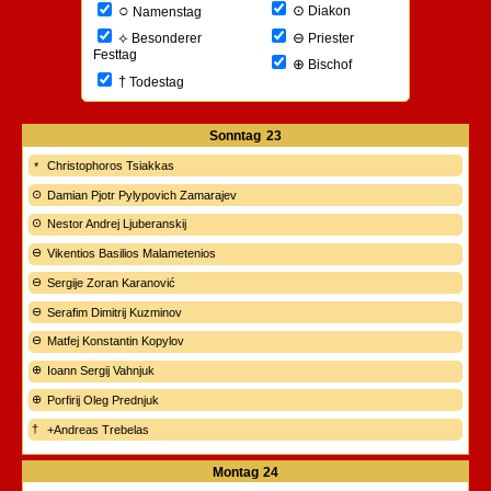
○
⊙
Diakon
Namenstag
⊖
⟡
Priester
Besonderer
Festtag
⊕
Bischof
†
Todestag
Sonntag
23
Christophoros Tsiakkas
Damian Pjotr Pylypovich Zamarajev
Nestor Andrej Ljuberanskij
Vikentios Basilios Malametenios
Sergije Zoran Karanović
Serafim Dimitrij Kuzminov
Matfej Konstantin Kopylov
Ioann Sergij Vahnjuk
Porfirij Oleg Prednjuk
+Andreas Trebelas
Montag
24