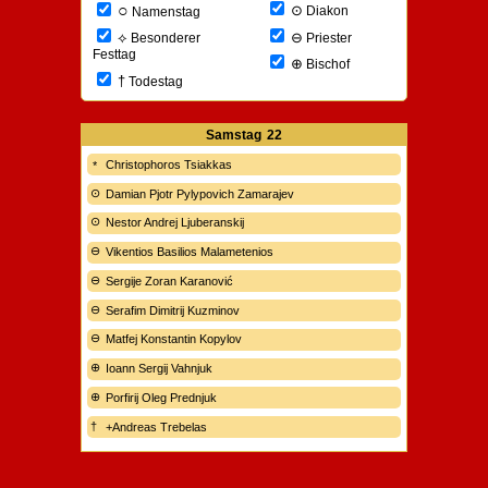
○
⊙
Diakon
Namenstag
⊖
⟡
Priester
Besonderer
Festtag
⊕
Bischof
†
Todestag
Samstag
22
Christophoros Tsiakkas
Damian Pjotr Pylypovich Zamarajev
Nestor Andrej Ljuberanskij
Vikentios Basilios Malametenios
Sergije Zoran Karanović
Serafim Dimitrij Kuzminov
Matfej Konstantin Kopylov
Ioann Sergij Vahnjuk
Porfirij Oleg Prednjuk
+Andreas Trebelas