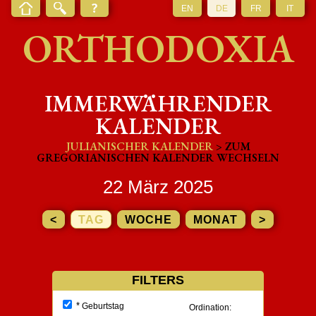
EN
DE
FR
IT
ORTHODOXIA
IMMERWÄHRENDER
KALENDER
JULIANISCHER KALENDER
> ZUM
GREGORIANISCHEN KALENDER WECHSELN
22 März 2025
<
TAG
WOCHE
MONAT
>
FILTERS
*
Geburtstag
Ordination: