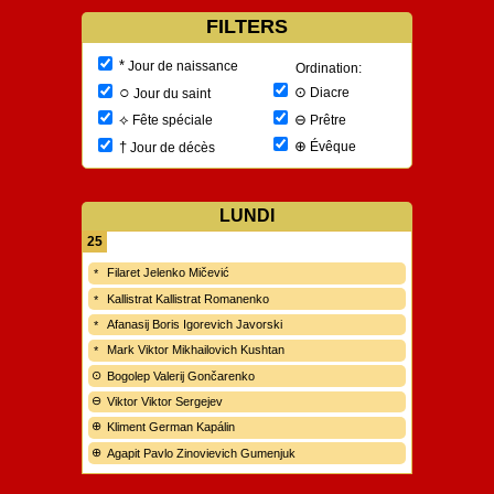
FILTERS
*
Jour de naissance
Ordination:
○
⊙
Diacre
Jour du saint
⊖
⟡
Prêtre
Fête spéciale
⊕
†
Évêque
Jour de décès
LUNDI
25
Filaret Jelenko Mičević
Kallistrat Kallistrat Romanenko
Afanasij Boris Igorevich Javorski
Mark Viktor Mikhailovich Kushtan
Bogolep Valerij Gončarenko
Viktor Viktor Sergejev
Kliment German Kapálin
Agapit Pavlo Zinovievich Gumenjuk