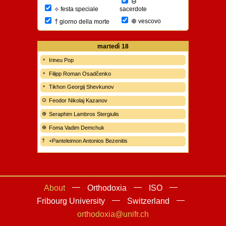
⊖
⟡
sacerdote
festa speciale
⊕
†
vescovo
giorno della morte
martedì
18
Irineu Pop
Filipp Roman Osadčenko
Tikhon Georgij Shevkunov
Feodor Nikolaj Kazanov
Seraphim Lambros Stergiulis
Foma Vadim Demchuk
+Panteleimon Antonios Bezenitis
About
Orthodoxia
ISO
Fribourg University
Switzerland
orthodoxia@unifr.ch