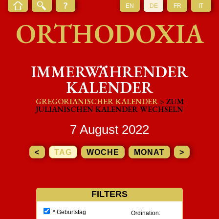
EN
DE
FR
IT
ORTHODOXIA
IMMERWÄHRENDER
KALENDER
GREGORIANISCHER KALENDER
> ZUM
JULIANISCHEN KALENDER WECHSELN
7 August 2022
<
TAG
WOCHE
MONAT
>
FILTERS
*
Geburtstag
Ordination: