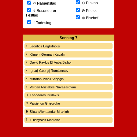
○
⊙
Diakon
Namenstag
⊖
⟡
Priester
Besonderer
Festtag
⊕
Bischof
†
Todestag
Sonntag
7
Leontios Englistriotis
Kliment German Kapálin
David Pavlos El Anba Bishoi
Ignatij Georgij Rumjantsev
Mitrofan Mihail Serjogin
Vardan Aristakes Navasardyan
Theodoros Dridakis
Paisie Ion Gheorghe
Siluan Aleksandar Mrakich
+Dionysios Mantalos