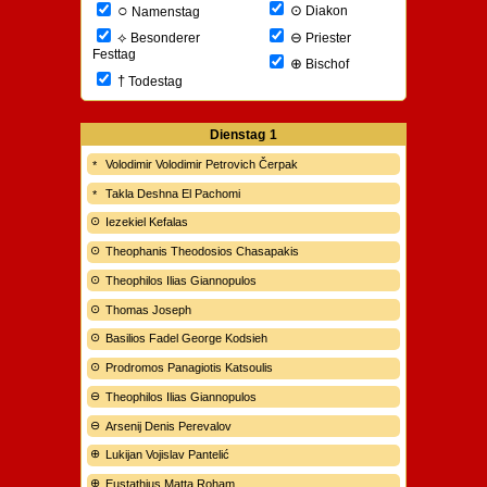
○
⊙
Diakon
Namenstag
⊖
⟡
Priester
Besonderer
Festtag
⊕
Bischof
†
Todestag
Dienstag
1
Volodimir Volodimir Petrovich Čerpak
Takla Deshna El Pachomi
Iezekiel Kefalas
Theophanis Theodosios Chasapakis
Theophilos Ilias Giannopulos
Thomas Joseph
Basilios Fadel George Kodsieh
Prodromos Panagiotis Katsoulis
Theophilos Ilias Giannopulos
Arsenij Denis Perevalov
Lukijan Vojislav Pantelić
Eustathius Matta Roham