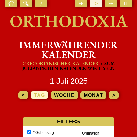
EN
DE
FR
IT
ORTHODOXIA
IMMERWÄHRENDER
KALENDER
GREGORIANISCHER KALENDER
> ZUM
JULIANISCHEN KALENDER WECHSELN
1 Juli 2025
<
TAG
WOCHE
MONAT
>
FILTERS
*
Geburtstag
Ordination: