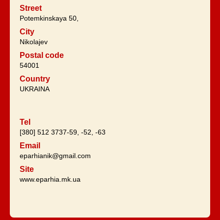
Street
Potemkinskaya 50,
City
Nikolajev
Postal code
54001
Country
UKRAINA
Tel
[380] 512 3737-59, -52, -63
Email
eparhianik@gmail.com
Site
www.eparhia.mk.ua