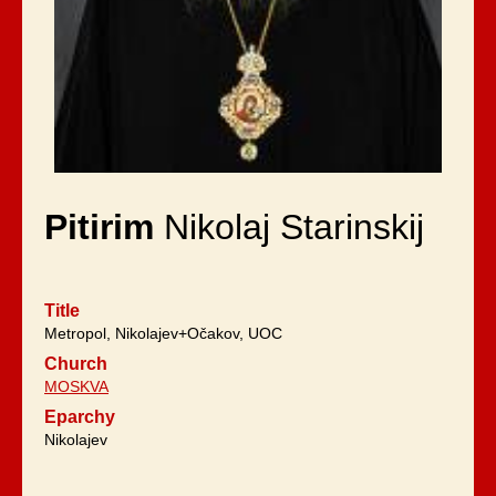
Pitirim
Nikolaj Starinskij
Title
Metropol, Nikolajev+Očakov, UOC
Church
MOSKVA
Eparchy
Nikolajev