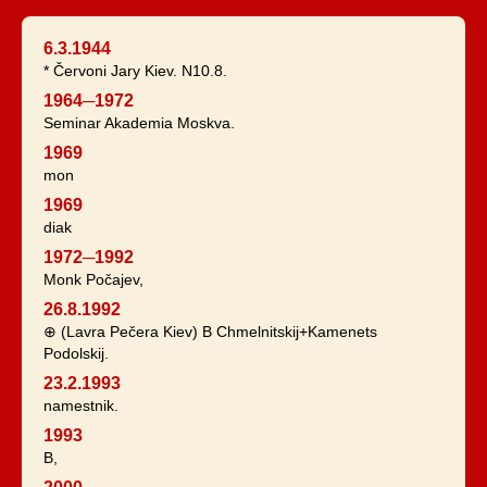
6.3.1944
* Červoni Jary Kiev. N10.8.
1964─1972
Seminar Akademia Moskva.
1969
mon
1969
diak
1972─1992
Monk Počajev,
26.8.1992
⊕ (Lavra Pečera Kiev) B Chmelnitskij+Kamenets
Podolskij.
23.2.1993
namestnik.
1993
B,