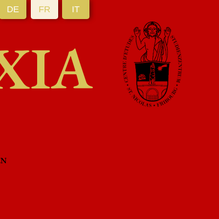
DE
FR
IT
XIA
EN