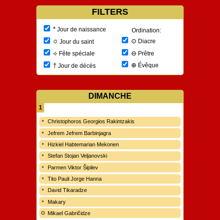
FILTERS
*
Jour de naissance
Ordination:
○
⊙
Diacre
Jour du saint
⊖
⟡
Prêtre
Fête spéciale
⊕
†
Évêque
Jour de décès
DIMANCHE
1
Christophoros Georgios Rakintzakis
Jefrem Jefrem Barbinjagra
Hizkiel Habtemarian Mekonen
Stefan Stojan Veljanovski
Parmen Viktor Šipilev
Tito Pauli Jorge Hanna
David Tikaradze
Makary
Mikael Gabričidze