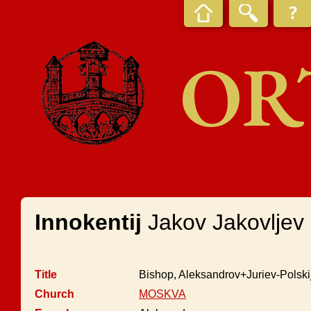
OR
Innokentij
Jakov Jakovljev
Title
Bishop, Aleksandrov+Juriev-Polskij
Church
MOSKVA