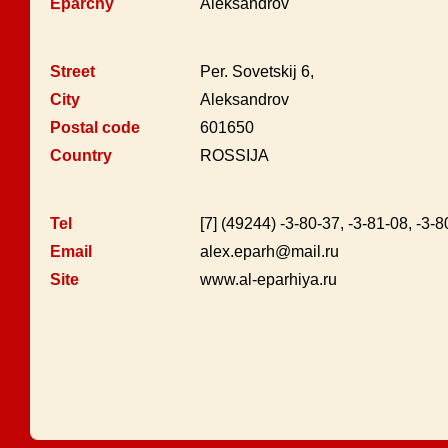
Eparchy
Aleksandrov
Street
Per. Sovetskij 6,
City
Aleksandrov
Postal code
601650
Country
ROSSIJA
Tel
[7] (49244) -3-80-37, -3-81-08, -3-8
Email
alex.eparh@mail.ru
Site
www.al-eparhiya.ru