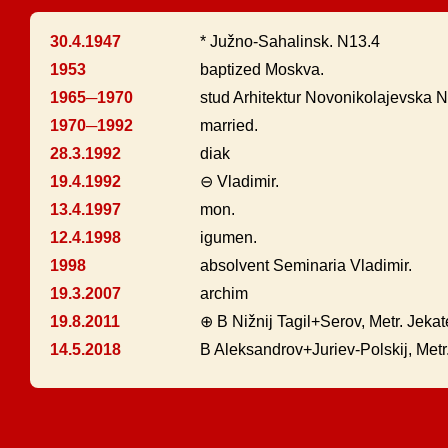
30.4.1947
* Južno-Sahalinsk. N13.4
1953
baptized Moskva.
1965─1970
stud Arhitektur Novonikolajevska N
1970─1992
married.
28.3.1992
diak
19.4.1992
⊖ Vladimir.
13.4.1997
mon.
12.4.1998
igumen.
1998
absolvent Seminaria Vladimir.
19.3.2007
archim
19.8.2011
⊕ B Nižnij Tagil+Serov, Metr. Jekat
14.5.2018
B Aleksandrov+Juriev-Polskij, Metr.