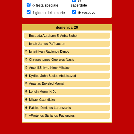
⊖
⟡
sacerdote
festa speciale
⊕
†
vescovo
giorno della morte
domenica
20
Bessada Abraham El Anba Bishoi
Ionah James Paffhausen
Ignatij Ivan Radionov Dimov
Chrysostomos Georgios Nasis
Antonij Zhivko Kirov Mihalev
Kyrillos John Boulos Abdelsayed
Anastas Enkeled Mamaj
Longin Momir Krčo
Mikael Gabričidze
Paisios Dimitrios Larentzakis
+Proterios Stylianos Pavlopulos