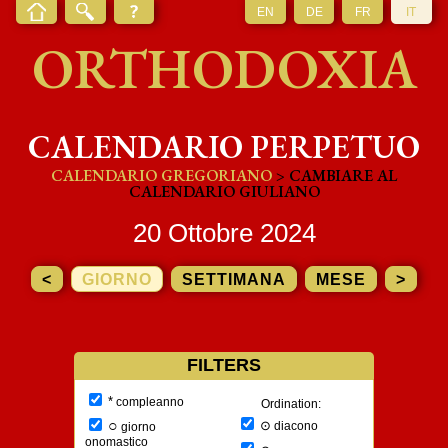
EN
DE
FR
IT
ORTHODOXIA
CALENDARIO PERPETUO
CALENDARIO GREGORIANO
> CAMBIARE AL
CALENDARIO GIULIANO
20 Ottobre 2024
<
GIORNO
SETTIMANA
MESE
>
FILTERS
*
compleanno
Ordination:
○
⊙
diacono
giorno
onomastico