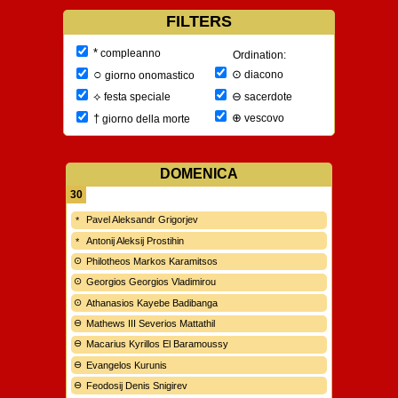
FILTERS
*
compleanno
Ordination:
○
⊙
diacono
giorno onomastico
⊖
⟡
sacerdote
festa speciale
⊕
†
vescovo
giorno della morte
DOMENICA
30
Pavel Aleksandr Grigorjev
Antonij Aleksij Prostihin
Philotheos Markos Karamitsos
Georgios Georgios Vladimirou
Athanasios Kayebe Badibanga
Mathews III Severios Mattathil
Macarius Kyrillos El Baramoussy
Evangelos Kurunis
Feodosij Denis Snigirev