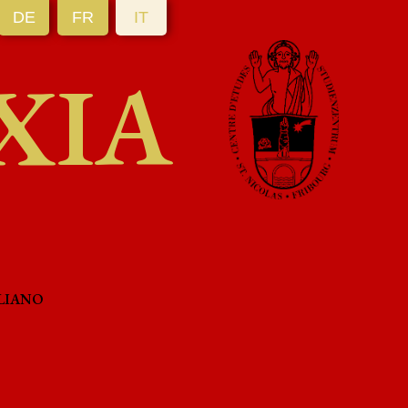
DE
FR
IT
XIA
LIANO