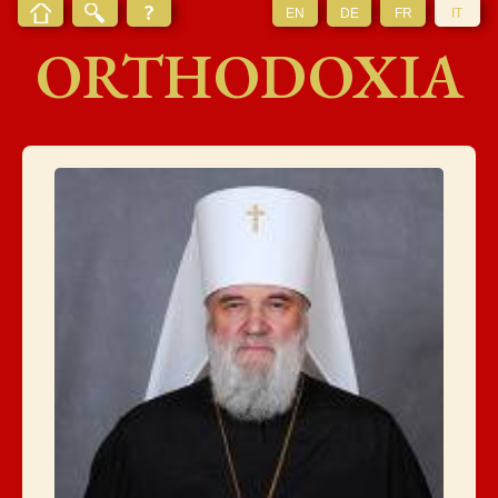
EN
DE
FR
IT
ORTHODOXIA