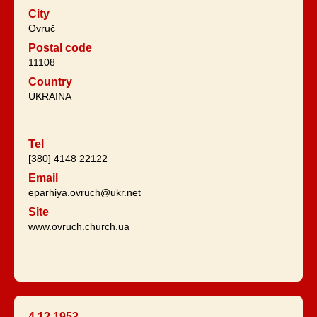
City
Ovruč
Postal code
11108
Country
UKRAINA
Tel
[380] 4148 22122
Email
eparhiya.ovruch@ukr.net
Site
www.ovruch.church.ua
4.12.1953