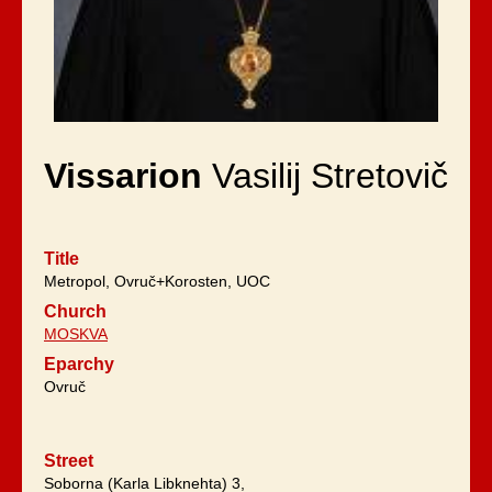
Vissarion
Vasilij Stretovič
Title
Metropol, Ovruč+Korosten, UOC
Church
MOSKVA
Eparchy
Ovruč
Street
Soborna (Karla Libknehta) 3,