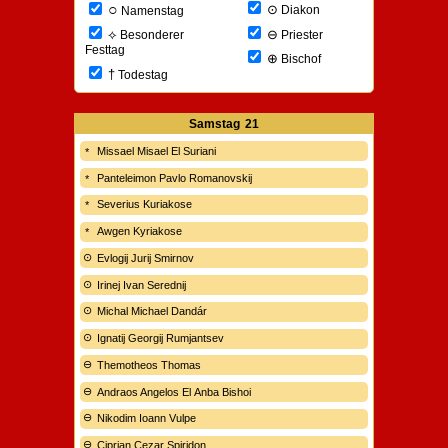
○
⊙
Diakon
Namenstag
⊖
⟡
Priester
Besonderer
Festtag
⊕
Bischof
†
Todestag
Samstag
21
Missael Misael El Suriani
Panteleimon Pavlo Romanovskij
Severius Kuriakose
Awgen Kyriakose
Evlogij Jurij Smirnov
Irinej Ivan Serednij
Michal Michael Dandár
Ignatij Georgij Rumjantsev
Themotheos Thomas
Andraos Angelos El Anba Bishoi
Nikodim Ioann Vulpe
Ciprian Cezar Spiridon