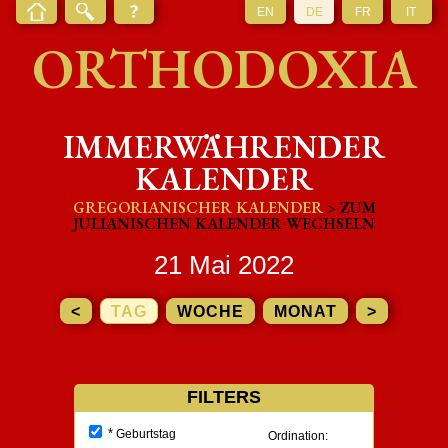
EN
DE
FR
IT
ORTHODOXIA
IMMERWÄHRENDER
KALENDER
GREGORIANISCHER KALENDER
> ZUM
JULIANISCHEN KALENDER WECHSELN
21 Mai 2022
<
TAG
WOCHE
MONAT
>
FILTERS
*
Geburtstag
Ordination: