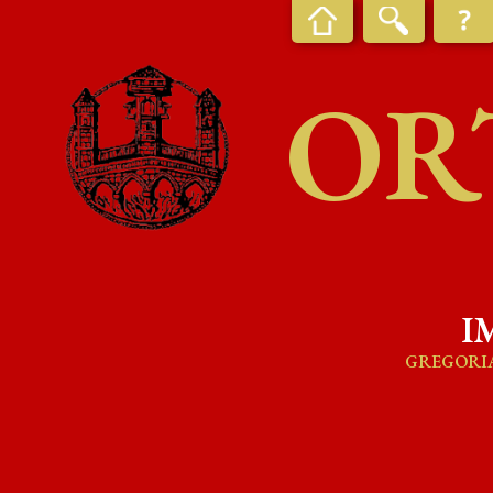
OR
I
GREGORI