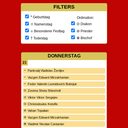
FILTERS
*
Geburtstag
Ordination:
○
⊙
Diakon
Namenstag
⊖
⟡
Priester
Besonderer Festtag
⊕
†
Bischof
Todestag
DONNERSTAG
21
Pankratij Vladislav Žerdjev
Vazgen Edward Mirzakhanian
Fedor Valentin Leonidovich Bubnjuk
Zosima Shota Shioshvili
Viktor Viktor Sergejev
Christodoulos Kotsifis
Vahan Topalian
Vazgen Edward Mirzakhanian
Vladimir Nicolae Cantarian