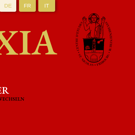
DE
FR
IT
XIA
ER
 WECHSELN