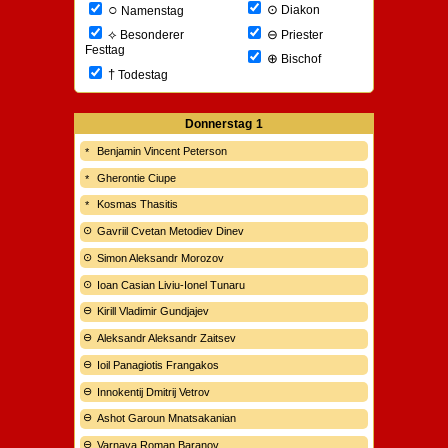
○
⊙
Diakon
Namenstag
⊖
⟡
Priester
Besonderer
Festtag
⊕
Bischof
†
Todestag
Donnerstag
1
Benjamin Vincent Peterson
Gherontie Ciupe
Kosmas Thasitis
Gavriil Cvetan Metodiev Dinev
Simon Aleksandr Morozov
Ioan Casian Liviu-Ionel Tunaru
Kirill Vladimir Gundjajev
Aleksandr Aleksandr Zaitsev
Ioil Panagiotis Frangakos
Innokentij Dmitrij Vetrov
Ashot Garoun Mnatsakanian
Varnava Roman Baranov