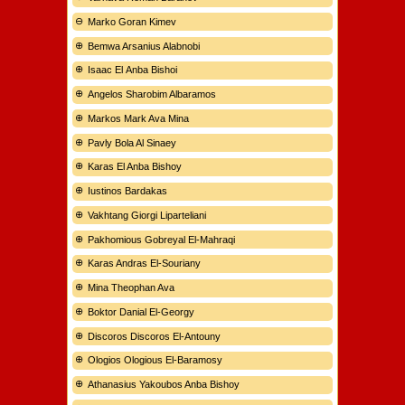
Marko Goran Kimev
Bemwa Arsanius Alabnobi
Isaac El Anba Bishoi
Angelos Sharobim Albaramos
Markos Mark Ava Mina
Pavly Bola Al Sinaey
Karas El Anba Bishoy
Iustinos Bardakas
Vakhtang Giorgi Liparteliani
Pakhomious Gobreyal El-Mahraqi
Karas Andras El-Souriany
Mina Theophan Ava
Boktor Danial El-Georgy
Discoros Discoros El-Antouny
Ologios Ologious El-Baramosy
Athanasius Yakoubos Anba Bishoy