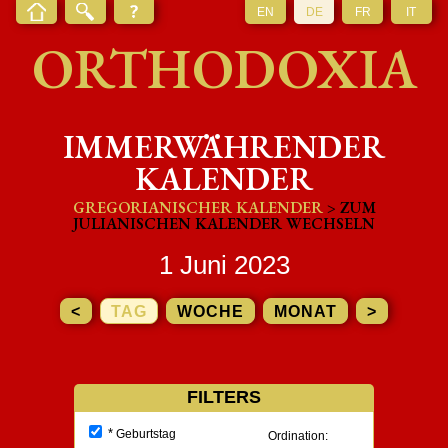
EN
DE
FR
IT
ORTHODOXIA
IMMERWÄHRENDER
KALENDER
GREGORIANISCHER KALENDER
> ZUM
JULIANISCHEN KALENDER WECHSELN
1 Juni 2023
<
TAG
WOCHE
MONAT
>
FILTERS
*
Geburtstag
Ordination: