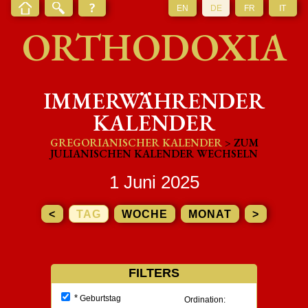
EN
DE
FR
IT
ORTHODOXIA
IMMERWÄHRENDER
KALENDER
GREGORIANISCHER KALENDER
> ZUM
JULIANISCHEN KALENDER WECHSELN
1 Juni 2025
<
TAG
WOCHE
MONAT
>
FILTERS
*
Geburtstag
Ordination: