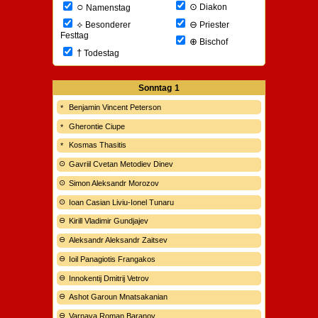
○
⊙
Diakon
Namenstag
⊖
⟡
Priester
Besonderer
Festtag
⊕
Bischof
†
Todestag
Sonntag
1
Benjamin Vincent Peterson
Gherontie Ciupe
Kosmas Thasitis
Gavriil Cvetan Metodiev Dinev
Simon Aleksandr Morozov
Ioan Casian Liviu-Ionel Tunaru
Kirill Vladimir Gundjajev
Aleksandr Aleksandr Zaitsev
Ioil Panagiotis Frangakos
Innokentij Dmitrij Vetrov
Ashot Garoun Mnatsakanian
Varnava Roman Baranov