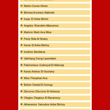
Marko Goran Kimev
Bemwa Arsanius Alabnobi
Isaac El Anba Bishoi
Angelos Sharobim Albaramos
Markos Mark Ava Mina
Pavly Bola Al Sinaey
Karas El Anba Bishoy
Iustinos Bardakas
Vakhtang Giorgi Liparteliani
Pakhomious Gobreyal El-Mahraqi
Karas Andras El-Souriany
Mina Theophan Ava
Boktor Danial El-Georgy
Discoros Discoros El-Antouny
Ologios Ologious El-Baramosy
Athanasius Yakoubos Anba Bishoy