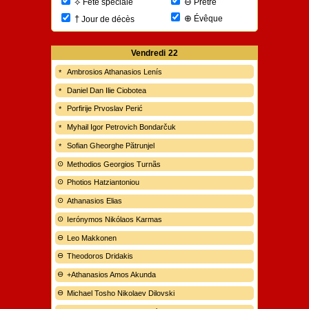
⊖
⟡
Prêtre
Fête spéciale
⊕
†
Évêque
Jour de décès
Vendredi
22
Ambrosios Athanasios Lenís
Daniel Dan Ilie Ciobotea
Porfirije Prvoslav Perić
Myhail Igor Petrovich Bondarčuk
Sofian Gheorghe Pătrunjel
Methodios Georgios Turnãs
Photios Hatziantoniou
Athanasios Elias
Ierónymos Nikólaos Karmas
Leo Makkonen
Theodoros Dridakis
+Athanasios Amos Akunda
Michael Tosho Nikolaev Dilovski