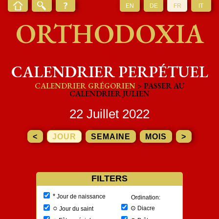
EN
DE
FR
IT
ORTHODOXIA
CALENDRIER PERPÉTUEL
CALENDRIER GRÉGORIEN
> PASSER AU
CALENDRIER JULIEN
22 Juillet 2022
<
JOUR
SEMAINE
MOIS
>
FILTERS
*
Jour de naissance
Ordination:
○
⊙
Diacre
Jour du saint