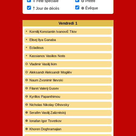
⊖
⟡
Prêtre
Fête spéciale
⊕
†
Évêque
Jour de décès
Vendredi
1
Kornilij Konstantin Ivanovič Titov
Elisej Ilya Ganaba
Ecladious
Kassianos Vasilios Notis
Vladimir Vasilij Ikim
Aleksandr Aleksandr Mogilëv
Naum Zvonimir Ilievski
Filaret Valerij Gusev
Kyrillos Papanthimou
Nicholas Nikolay Olhovsky
Serafim Vasilij Zaliznitskij
Ionafan Igor Tsvetkov
Khoren Doghramajian