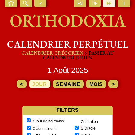
EN
DE
FR
IT
ORTHODOXIA
CALENDRIER PERPÉTUEL
CALENDRIER GRÉGORIEN
> PASSER AU
CALENDRIER JULIEN
1 Août 2025
<
JOUR
SEMAINE
MOIS
>
FILTERS
*
Jour de naissance
Ordination:
○
⊙
Diacre
Jour du saint