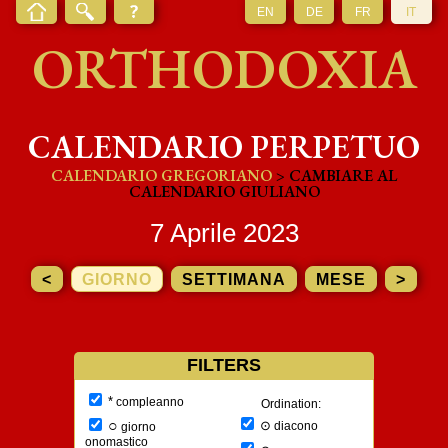
EN
DE
FR
IT
ORTHODOXIA
CALENDARIO PERPETUO
CALENDARIO GREGORIANO
> CAMBIARE AL
CALENDARIO GIULIANO
7 Aprile 2023
<
GIORNO
SETTIMANA
MESE
>
FILTERS
*
compleanno
Ordination:
○
⊙
diacono
giorno
onomastico