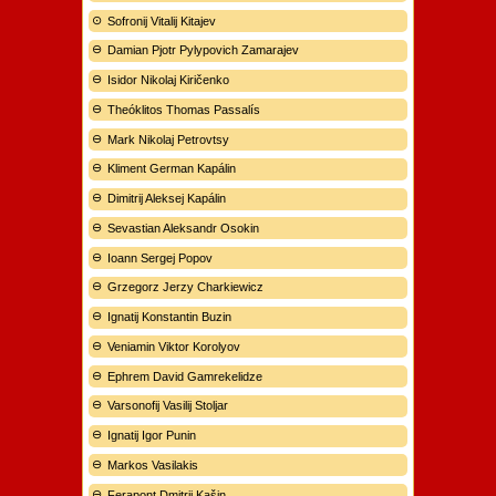
Sofronij Vitalij Kitajev
Damian Pjotr Pylypovich Zamarajev
Isidor Nikolaj Kiričenko
Theóklitos Thomas Passalís
Mark Nikolaj Petrovtsy
Kliment German Kapálin
Dimitrij Aleksej Kapálin
Sevastian Aleksandr Osokin
Ioann Sergej Popov
Grzegorz Jerzy Charkiewicz
Ignatij Konstantin Buzin
Veniamin Viktor Korolyov
Ephrem David Gamrekelidze
Varsonofij Vasilij Stoljar
Ignatij Igor Punin
Markos Vasilakis
Ferapont Dmitrij Kašin