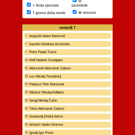
⊖
⟡
sacerdote
festa speciale
⊕
†
vescovo
giorno della morte
venerdì
7
Avgustin Adam Markevič
Ioachim Dimitrios Archontós
Petre Paata Tsava
Kirill Vladimir Gundjajev
Aleksandr Aleksandr Zaitsev
Lev Nikolaj Tserpitskij
Paisjusz Piotr Martyniuk
Nikanor Nikolaj Anfilatov
Sergij Nikolaj Čašin
Tihon Aleksandr Zaitsev
Innokentij Dmitrij Vetrov
Aristarh Vadim Smirnov
Ignatij Igor Punin