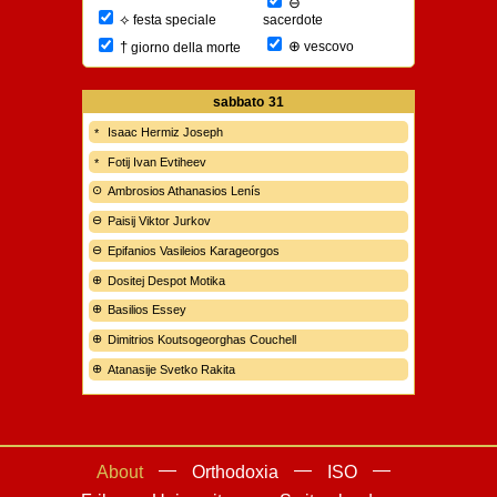
⊖
⟡
sacerdote
festa speciale
⊕
†
vescovo
giorno della morte
sabbato
31
Isaac Hermiz Joseph
Fotij Ivan Evtiheev
Ambrosios Athanasios Lenís
Paisij Viktor Jurkov
Epifanios Vasileios Karageorgos
Dositej Despot Motika
Basilios Essey
Dimitrios Koutsogeorghas Couchell
Atanasije Svetko Rakita
About
Orthodoxia
ISO