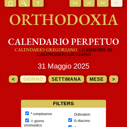
EN
DE
FR
IT
ORTHODOXIA
CALENDARIO PERPETUO
CALENDARIO GREGORIANO
> CAMBIARE AL
CALENDARIO GIULIANO
31 Maggio 2025
<
GIORNO
SETTIMANA
MESE
>
FILTERS
*
compleanno
Ordination:
○
⊙
diacono
giorno
onomastico