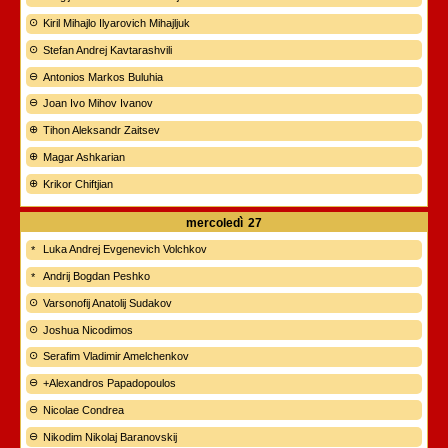
Kiril Mihajlo Ilyarovich Mihajljuk
Stefan Andrej Kavtarashvili
Antonios Markos Buluhia
Joan Ivo Mihov Ivanov
Tihon Aleksandr Zaitsev
Magar Ashkarian
Krikor Chiftjian
mercoledì
27
Luka Andrej Evgenevich Volchkov
Andrij Bogdan Peshko
Varsonofij Anatolij Sudakov
Joshua Nicodimos
Serafim Vladimir Amelchenkov
+Alexandros Papadopoulos
Nicolae Condrea
Nikodim Nikolaj Baranovskij