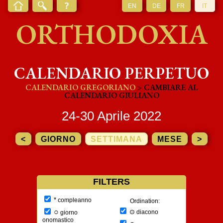
EN
DE
FR
IT
ORTHODOXIA
CALENDARIO PERPETUO
CALENDARIO GREGORIANO
> CAMBIARE AL
CALENDARIO GIULIANO
24-30 Aprile 2022
<
GIORNO
SETTIMANA
MESE
>
FILTERS
*
compleanno
Ordination:
○
⊙
diacono
giorno
onomastico