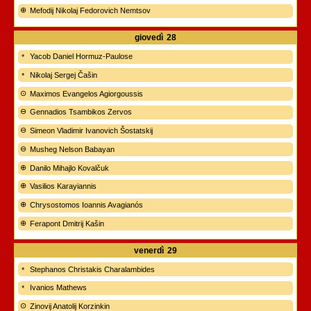
Mefodij Nikolaj Fedorovich Nemtsov
giovedì
28
Yacob Daniel Hormuz-Paulose
Nikolaj Sergej Čašin
Maximos Evangelos Agiorgoussis
Gennadios Tsambikos Zervos
Simeon Vladimir Ivanovich Šostatskij
Musheg Nelson Babayan
Danilo Mihajlo Kovalčuk
Vasilios Karayiannis
Chrysostomos Ioannis Avagianós
Ferapont Dmitrij Kašin
venerdì
29
Stephanos Christakis Charalambides
Ivanios Mathews
Zinovij Anatolij Korzinkin