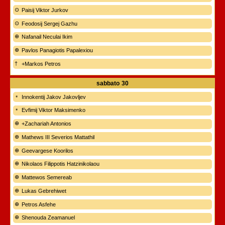
Paisij Viktor Jurkov
Feodosij Sergej Gazhu
Nafanail Neculai Ikim
Pavlos Panagiotis Papalexiou
+Markos Petros
sabbato
30
Innokentij Jakov Jakovljev
Evfimij Viktor Maksimenko
+Zachariah Antonios
Mathews III Severios Mattathil
Geevargese Koorilos
Nikolaos Filippotis Hatzinikolaou
Mattewos Semereab
Lukas Gebrehiwet
Petros Asfehe
Shenouda Zeamanuel