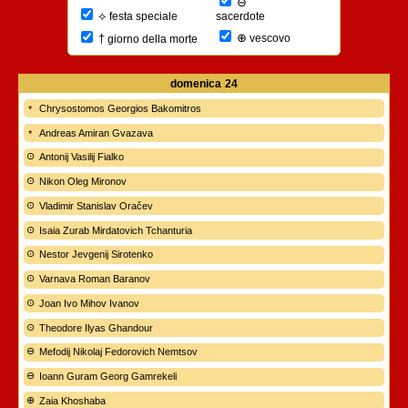
⊖
⟡
sacerdote
festa speciale
⊕
†
vescovo
giorno della morte
domenica
24
Chrysostomos Georgios Bakomitros
Andreas Amiran Gvazava
Antonij Vasilij Fialko
Nikon Oleg Mironov
Vladimir Stanislav Oračev
Isaia Zurab Mirdatovich Tchanturia
Nestor Jevgenij Sirotenko
Varnava Roman Baranov
Joan Ivo Mihov Ivanov
Theodore Ilyas Ghandour
Mefodij Nikolaj Fedorovich Nemtsov
Ioann Guram Georg Gamrekeli
Zaia Khoshaba