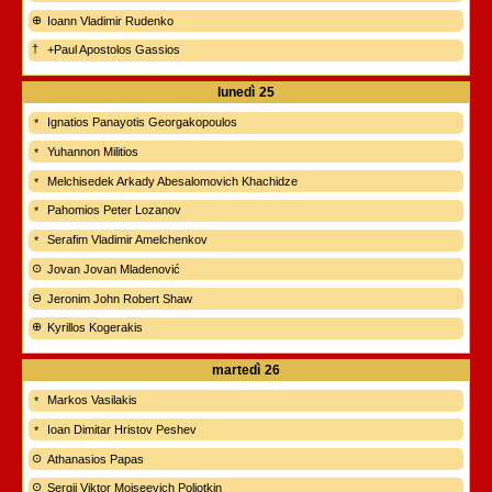
Ioann Vladimir Rudenko
+Paul Apostolos Gassios
lunedì
25
Ignatios Panayotis Georgakopoulos
Yuhannon Militios
Melchisedek Arkady Abesalomovich Khachidze
Pahomios Peter Lozanov
Serafim Vladimir Amelchenkov
Jovan Jovan Mladenović
Jeronim John Robert Shaw
Kyrillos Kogerakis
martedì
26
Markos Vasilakis
Ioan Dimitar Hristov Peshev
Athanasios Papas
Sergij Viktor Moiseevich Poljotkin