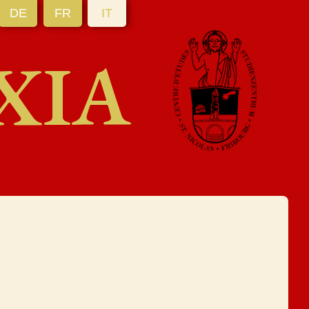
DE
FR
IT
XIA