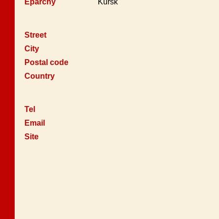
Eparchy
Kursk
Street
City
Postal code
Country
Tel
Email
Site