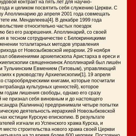
удовой контракт на пять лет для научно-
года и целиком посвятить себя служению Церкви. С
у Аполлинарию до апреля 2001 года совмещать
ете им. Менделеева[4]. В декабре 1999 года
вольствие относительно частых поездок
ю без его разрешения. Аполлинарий, со своей
я в тесном сотрудничестве с Белокриницкими
именении тоталитарных методов управления
прихода от Новозыбковской иерархии. 29 ноября
вал обвинениями архиепископа Аристарха в ереси и
архиепископии священноинок Аполлинарий был лишён
ом Тульчинским Евмением (Титовым), управляющий
ях к руководству Архиепископии[1]. 19 апреля
со старообрядческими книгами, которые посчитали
контрабанда культурных ценностей), которое
м годам лишения свободы, однако его сразу
 не признал себя виновным и до настоящего
ександра (Калинина) предпринимали четыре попытки
ьническую деятельность иерархией Новозыбковской
нах юстиции Курскую епископию. В результате
телей изгнали из Успенского храма Курска, и
ил место строительства нового храма своей Церкви
читывала на то время более 600 человек. Постоянно