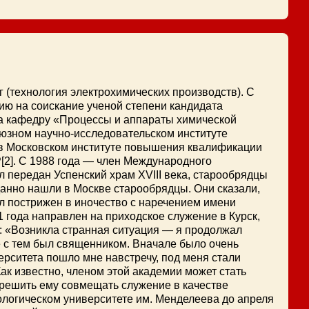
г (технология электрохимических производств). С
цию на соискание ученой степени кандидата
 на кафедру «Процессы и аппараты химической
союзном научно-исследовательском институте
 в Московском институте повышения квалификации
2]. С 1988 года — член Международного
л передан Успенский храм XVIII века, старообрядцы
данно нашли в Москве старообрядцы. Они сказали,
ыл пострижен в иночество с наречением имени
 года направлен на приходское служение в Курск,
: «Возникла странная ситуация — я продолжал
е с тем был священником. Вначале было очень
ерситета пошло мне навстречу, под меня стали
Как известно, членом этой академии может стать
зрешить ему совмещать служение в качестве
ологическом университете им. Менделеева до апреля