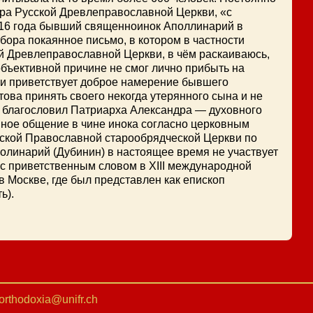
ра Русской Древлеправославной Церкви, «с
016 года бывший священноинок Аполлинарий в
ора покаянное письмо, в котором в частности
ой Древлеправославной Церкви, в чём раскаиваюсь,
бъективной причине не смог лично прибыть на
ки приветствует доброе намерение бывшего
ова принять своего некогда утерянного сына и не
р благословил Патриарха Александра — духовного
вное общение в чине инока согласно церковным
сской Православной старообрядческой Церкви по
олинарий (Дубинин) в настоящее время не участвует
 с приветственным словом в XIII международной
 Москве, где был представлен как епископ
ь).
orthodoxia@unifr.ch