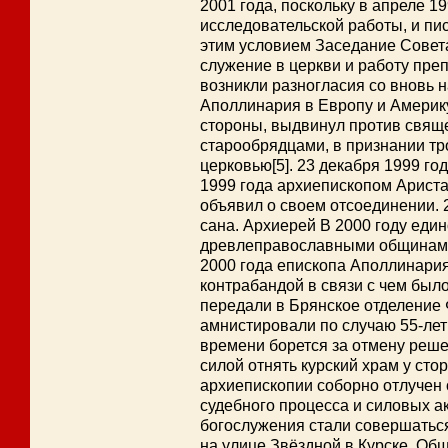
2001 года, поскольку в апреле 1
исследовательской работы, и пи
этим условием Заседание Совет
служение в церкви и работу пре
возникли разногласия со вновь
Аполлинария в Европу и Америку
стороны, выдвинул против свящ
старообрядцами, в признании т
церковью[5]. 23 декабря 1999 г
1999 года архиепископом Ариста
объявил о своем отсоединении.
сана. Архиерей В 2000 году ед
древлеправославными общинами 
2000 года епископа Аполлинария
контрабандой в связи с чем было
передали в Брянское отделение 
амнистировали по случаю 55-ле
времени борется за отмену реш
силой отнять курский храм у ст
архиепископии соборно отлучен 
судебного процесса и силовых ак
богослужения стали совершаться
на улице Звёздной в Курске. Об