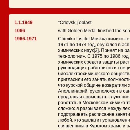
1.1.1949
*Orlovskij oblast
1066
with Golden Medal finished the sc
1966-1971
Chimiko Institut Moskva химико-
1971 по 1974 год, обучался в ас
химических наук[2]. Принят на 
технологии». С 1975 по 1986 го
химических средств защиты рас
руководящих работников и спец
биоэлектрохимического общества[
пригласили его занять должност
что курской общине возвратили 
Аполлинарий, рукоположен в сан
продолжая совмещать служение 
работать в Московском химико-т
сложно: я разрывался между лек
подстраивать расписание занятий
любой, кто заплатит установлен
священника в Курском храме и р