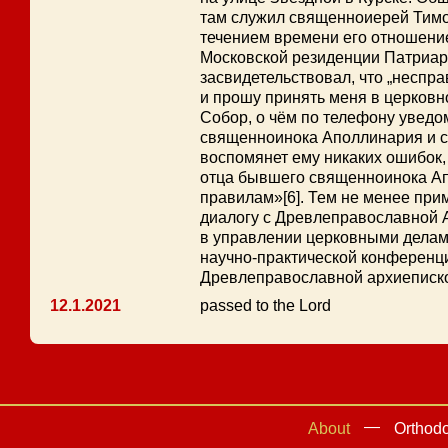
там служил священноиерей Тимо
течением времени его отношени
Московской резиденции Патриарх
засвидетельствовал, что „неспр
и прошу принять меня в церков
Собор, о чём по телефону уведо
священноинока Аполлинария и св
воспомянет ему никаких ошибок,
отца бывшего священноинока Апо
правилам»[6]. Тем не менее при
диалогу с Древлеправославной А
в управлении церковными делами
научно-практической конференци
Древлеправославной архиепископ
12.1.2021
passed to the Lord
About
Orthod