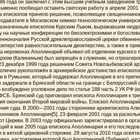
996 года он заключил с этим высшим учебным заведением тр
сьменно пообещал оставить светскую работу в апреле 2001 
а епископов приняло решение, позволяющее священноинок
подавателя в Московском химико-технологическом университ
 назначенным епископом Курским Львом, выражавшим неудо
 на научные конференции по биоэлектрохимии и богослови
енноначалия Русской древлеправославной церкви обвинени
роеперстия равноспасительным двоеперстию, а также в пр
ода иеромонах Аполлинарий объявил об отделении курского 
рхом (Калининым) был запрещён в служении, но отреагиро
 23 декабря 1999 года решением Совета Новозыбковской 
инолично рукоположён в архиерейское достоинство епископ
в Румынии, который поддержал Аполлинария в его претензи
 задержали в Брянской области на границе с Белоруссией 
 возбуждено уголовное дело по статье 188 часть 2 УК РФ (
ФСБ. Брянский суд приговорил епископа Аполлинария к тре
тия окончания Второй мировой войны. Епископ Аполлинарий
ения суда. В 2000—2001 годы сторонники архиепископа Ал
оронников Аполлинария[5]. 23 февраля 2001 года за раскол
от Церкви. В 2003 году официально зарегистрировал в орга
ций в мае 2005 года епископа Аполлинария и его последова
 в ветхой церковной сторожке. 29 августа 2010 года освят
щина, настоятелем которой был Аполлинарий (Дубинин), нас