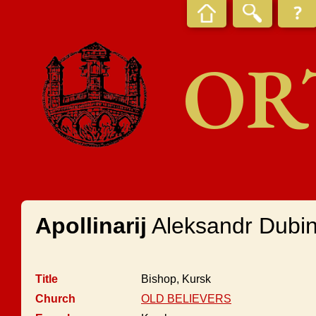
OR
Apollinarij
Aleksandr Dubin
Title
Bishop, Kursk
Church
OLD BELIEVERS