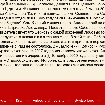
фей Харнаныкин[5]. Согласно Деяниям Освященного Собо
е к Церкви и её священноначалию смягчилось, а 5 марта 2
а Александра (Калинина) написал на имя Освященного Соб
аведливо отделился в 1999 году от священноначалия Русск
ное общение“. Сам бывший священноинок Аполлинарий по о
мил Патриарха Александра. Несмотря на это Собор всячес
идетельствует, что Церковь с самой искренней любовью гот
 радуясь его покаянию и желанию мира. В этой связи Собо
ллинария, взять его на исповедь и затем принять в церко
мирение с РДЦ не состоялось. В «Заключении Комиссии Ру
рхиепископией…» 2017 года указывалось, что «епископ Ап
 по состоянию здоровья»[7]. В ноябре 2019 года выступил
и «Старообрядчество: История, культура, современность» в
ии[8]. Постоянно проживал в Щёлкове (Московская област
oxia
ISO
Fribourg University
Switzerland