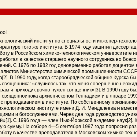
hool
технологический институт по специальности инженер-техноло
пирантуре того же института. В 1974 году защитил диссерта
работу в Российском химико-технологическом университете
д работал в качестве старшего научного сотрудника во Все
тений. С 1976 по 1982 год одновременно работал доцентом
иалистов Министерства химической промышленности СССР[
2]. В 1990 году, когда старообрядческой общине Курска бы
ь священника: «случилось так, что меня совершенно неожи
храм и приходу срочно нужен священник»[3]. В 1990 году б
 священноинока архиепископом Геннадием и в январе 1991
с преподаванием в институте. По собственному признанию
ехнологическом институте имени Д. И. Менделеева и вмест
циями и богослужениями. Через два года руководство унив
»[1]. С 1996 года — член Нью-Йоркской академии наук[2]. 
ную сумму. На соборе 4—5 сентября 1997 года попросил ра
аботу в качестве преподавателя в Московском химико-техн