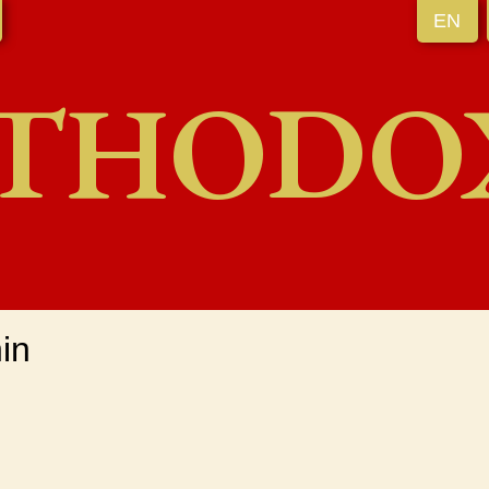
EN
THODO
in