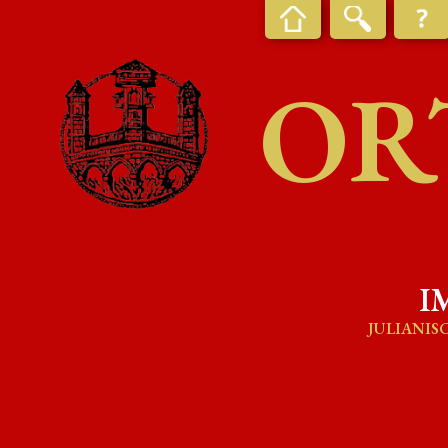
OR
I
JULIANIS