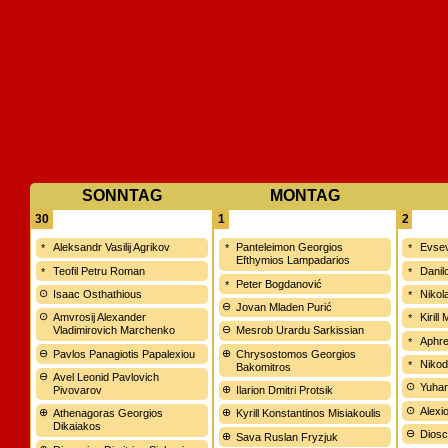
SONNTAG
MONTAG
30
1
2
Aleksandr Vasilij Agrikov
Panteleimon Georgios
Evsev
Efthymios Lampadarios
Teofil Petru Roman
Danil
Peter Bogdanović
Isaac Osthathious
Nikol
Jovan Mladen Purić
Amvrosij Alexander
Kirill
Vladimirovich Marchenko
Mesrob Urardu Sarkissian
Aphr
Pavlos Panagiotis Papalexiou
Chrysostomos Georgios
Nikod
Bakomitros
Avel Leonid Pavlovich
Yuhan
Pivovarov
Ilarion Dmitri Protsik
Alexi
Athenagoras Georgios
Kyrill Konstantinos Misiakoulis
Dikaiakos
Diosc
Sava Ruslan Fryzjuk