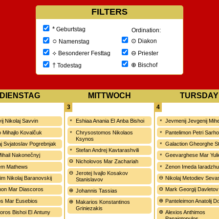
FILTERS
*
Geburtstag
Ordination:
○
⊙
Diakon
Namenstag
⊖
⟡
Priester
Besonderer Festtag
⊕
†
Bischof
Todestag
DIENSTAG
MITTWOCH
TURSDAY
3
4
ij Nikolaj Savvin
Eshiaa Anania El Anba Bishoi
Jevmenij Jevgenij Mih
o Mihajlo Kovalčuk
Chrysostomos Nikolaos
Pantelimon Petri Sarh
Ksynos
aj Svjatoslav Pogrebnjak
Galaction Gheorghe S
Stefan Andrej Kavtarashvili
 Mihail Nakonečnyj
Geevarghese Mar Yuli
Nicholovos Mar Zachariah
em Mathews
Zenon Imeda Iaradzhul
Jerotej Ivajlo Kosakov
im Nikolaj Baranovskij
Nikolaj Metodiev Seva
Stanislavov
on Mar Diascoros
Mark Georgij Davletov
Johannis Tassias
os Mar Eusebios
Panteleimon Anatolij D
Makarios Konstantinos
Griniezakis
oros Bishoi El Antuny
Alexios Anthimos
Panajotopulos