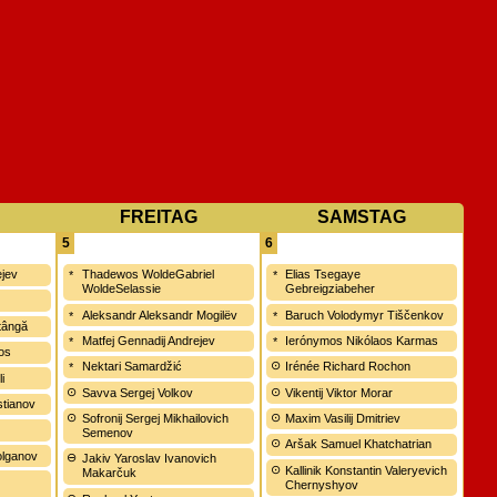
FREITAG
SAMSTAG
5
6
ejev
Thadewos WoldeGabriel
Elias Tsegaye
WoldeSelassie
Gebreigziabeher
o
Aleksandr Aleksandr Mogilëv
Baruch Volodymyr Tiščenkov
tângă
Matfej Gennadij Andrejev
Ierónymos Nikólaos Karmas
os
Nektari Samardžić
Irénée Richard Rochon
i
Savva Sergej Volkov
Vikentij Viktor Morar
stianov
Sofronij Sergej Mikhailovich
Maxim Vasilij Dmitriev
Semenov
Aršak Samuel Khatchatrian
olganov
Jakiv Yaroslav Ivanovich
Kallinik Konstantin Valeryevich
Makarčuk
Chernyshyov