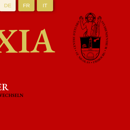
DE
FR
IT
XIA
ER
WECHSELN