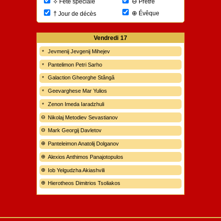
⊖
⟡
Prêtre
Fête spéciale
⊕
†
Évêque
Jour de décès
Vendredi
17
Jevmenij Jevgenij Mihejev
Pantelimon Petri Sarho
Galaction Gheorghe Stângă
Geevarghese Mar Yulios
Zenon Imeda Iaradzhuli
Nikolaj Metodiev Sevastianov
Mark Georgij Davletov
Panteleimon Anatolij Dolganov
Alexios Anthimos Panajotopulos
Iob Yelgudzha Akiashvili
Hierotheos Dimitrios Tsoliakos