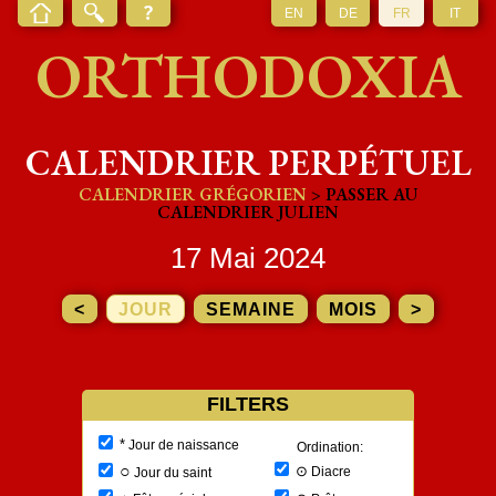
EN
DE
FR
IT
ORTHODOXIA
CALENDRIER PERPÉTUEL
CALENDRIER GRÉGORIEN
> PASSER AU
CALENDRIER JULIEN
17 Mai 2024
<
JOUR
SEMAINE
MOIS
>
FILTERS
*
Jour de naissance
Ordination:
○
⊙
Diacre
Jour du saint