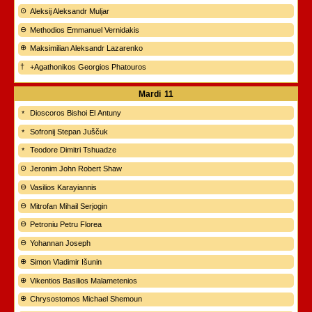
Aleksij Aleksandr Muljar
Methodios Emmanuel Vernidakis
Maksimilian Aleksandr Lazarenko
+Agathonikos Georgios Phatouros
Mardi
11
Dioscoros Bishoi El Antuny
Sofronij Stepan Juščuk
Teodore Dimitri Tshuadze
Jeronim John Robert Shaw
Vasilios Karayiannis
Mitrofan Mihail Serjogin
Petroniu Petru Florea
Yohannan Joseph
Simon Vladimir Išunin
Vikentios Basilios Malametenios
Chrysostomos Michael Shemoun