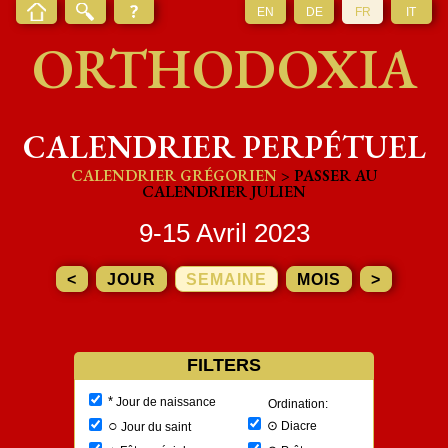
EN
DE
FR
IT
ORTHODOXIA
CALENDRIER PERPÉTUEL
CALENDRIER GRÉGORIEN
> PASSER AU
CALENDRIER JULIEN
9-15 Avril 2023
<
JOUR
SEMAINE
MOIS
>
FILTERS
*
Jour de naissance
Ordination:
○
⊙
Diacre
Jour du saint