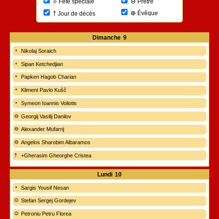
⊖
⟡
Prêtre
Fête spéciale
⊕
†
Évêque
Jour de décès
Dimanche
9
Nikolaj Soraich
Sipan Ketchedjian
Papken Hagob Charian
Kliment Pavlo Kušč
Symeon Ioannis Voliotis
Georgij Vasilij Danilov
Alexander Mufarrij
Angelos Sharobim Albaramos
+Gherasim Gheorghe Cristea
Lundi
10
Sargis Yousif Nesan
Stefan Sergej Gordejev
Petroniu Petru Florea