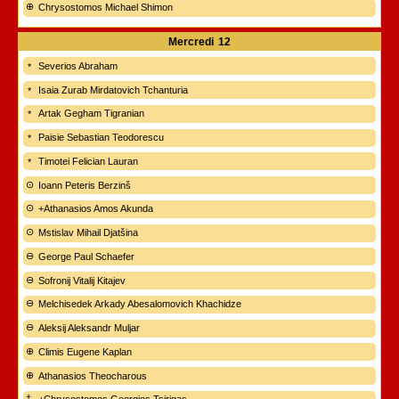
Chrysostomos Michael Shimon
Mercredi
12
Severios Abraham
Isaia Zurab Mirdatovich Tchanturia
Artak Gegham Tigranian
Paisie Sebastian Teodorescu
Timotei Felician Lauran
Ioann Peteris Berzinš
+Athanasios Amos Akunda
Mstislav Mihail Djatšina
George Paul Schaefer
Sofronij Vitalij Kitajev
Melchisedek Arkady Abesalomovich Khachidze
Aleksij Aleksandr Muljar
Climis Eugene Kaplan
Athanasios Theocharous