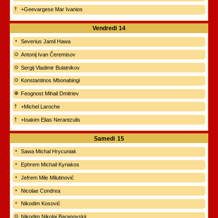
+Geevargese Mar Ivanios
Vendredi
14
Severius Jamil Hawa
Antonij Ivan Čeremisov
Sergij Vladimir Bulatnikov
Konstantinos Mbonabingi
Feognost Mihail Dmitriev
+Michel Laroche
+Ioakim Elias Nerantzulis
Samedi
15
Sawa Michal Hrycuniak
Ephrem Michail Kyriakos
Jefrem Mile Milutinović
Nicolae Condrea
Nikodim Kosović
Nikodim Nikolaj Baranovskij