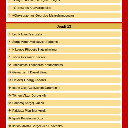
+Chrysostomos Georgios Tsirigas
+Germanos Khaviaropoulos
+Chrysostomos Georgios Mavrojannopoulos
Jeudi
13
Lev Nikolaj Tserpitskij
Sergij Viktor Moiseevich Poljotkin
Nikolaos Filippotis Hatzinikolaou
Tihon Aleksandr Zaitsev
Theokletos Theodoros Koumaniaros
Gewargis III Daniel Sliwa
Elevferij Georgij Kozorez
Ioann Oleg Vasilyevich Jaremenko
Tikhon Viktor Dorovskih
Feodosij Sergej Gazhu
Paisjusz Piotr Martyniuk
Ignatij Konstantin Buzin
Ilarion Mikhail Sergeevich Udovenko