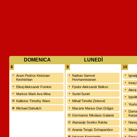
DOMENICA
LUNEDÌ
8
9
10
Aram Pedros Kiskisian
Nathan Samvel
Ignat
Keshishian
Hovhannisianan
Irinej
Elisej Aleksandr Fomkin
Fjodor Aleksandr Belkov
Alexij
Markos Mark Ava Mina
Suriel Suriel
Ippoli
Kallistos Timothy Ware
Mihail Timofei Zinkević
Youha
Michael Dahulich
Macarie Marius-Dan Drăgoi
Dama
Germanos Nikolaos Galanis
Karpa
Atanasije Svetko Rakita
Nareg
Anania Tengiz Dzhaparidze
Silou
Iakovos Konstantin
Savva