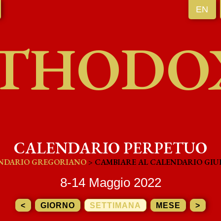
EN
THODO
CALENDARIO PERPETUO
NDARIO GREGORIANO
> CAMBIARE AL CALENDARIO GIU
8-14 Maggio 2022
<
GIORNO
SETTIMANA
MESE
>