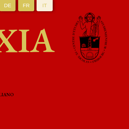
DE
FR
IT
XIA
LIANO