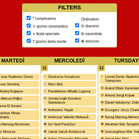
FILTERS
*
compleanno
Ordination:
○
⊙
diacono
giorno onomastico
⊖
⟡
sacerdote
festa speciale
⊕
†
vescovo
giorno della morte
MARTEDÌ
MERCOLEDÌ
TURSDAY
11
12
ij Ivan Radionov Dimov
Dioskoros Kuriakose
Leonid Denis Vladimir
Tolmachev
 Ivan Serednij
Marc Alric
Arakel Elbek Karamia
 Andrej Kutjepov
Panteleimon Mihailo Lugovoj
Antonij Sergij Kripak
t Aleksej Khiljko
Jerotej Ivajlo Kosakov
Stanislavov
Daniel Volodymyr Zeli
nna El Suriani
Anthonios Yaqub
Grzegorz Jerzy Chark
skinos Minas
thakis
Ambrozie Valentin Meleacă
Nareg Manoug Alemez
 Manoug Alemezian
Iov Vasil Pavlyšyn
Abraham Mar Seraphi
an Moussa
Jakub Jakub Kostiuczuk
Geevarghese Mar Yuli
 Aleksandr Micheev
Sofian Gheorghe Pătrunjel
Yakob Mar Elias