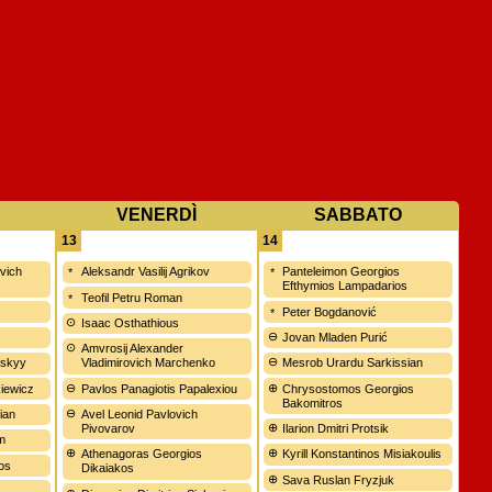
VENERDÌ
SABBATO
13
14
ovich
Aleksandr Vasilij Agrikov
Panteleimon Georgios
Efthymios Lampadarios
Teofil Petru Roman
n
Peter Bogdanović
Isaac Osthathious
Jovan Mladen Purić
Amvrosij Alexander
nskyy
Vladimirovich Marchenko
Mesrob Urardu Sarkissian
iewicz
Pavlos Panagiotis Papalexiou
Chrysostomos Georgios
Bakomitros
ian
Avel Leonid Pavlovich
Pivovarov
Ilarion Dmitri Protsik
m
Athenagoras Georgios
Kyrill Konstantinos Misiakoulis
os
Dikaiakos
Sava Ruslan Fryzjuk