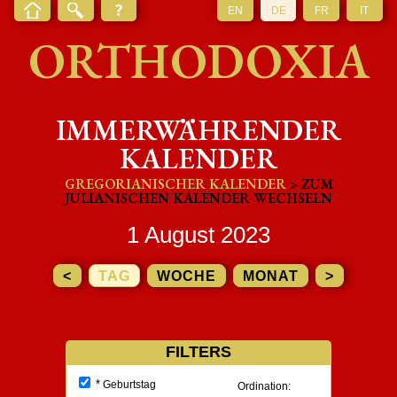
EN
DE
FR
IT
ORTHODOXIA
IMMERWÄHRENDER
KALENDER
GREGORIANISCHER KALENDER
> ZUM
JULIANISCHEN KALENDER WECHSELN
1 August 2023
<
TAG
WOCHE
MONAT
>
FILTERS
*
Geburtstag
Ordination: