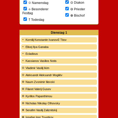
○
⊙
Diakon
Namenstag
⊖
⟡
Priester
Besonderer
Festtag
⊕
Bischof
†
Todestag
Dienstag
1
Kornilij Konstantin Ivanovič Titov
Elisej Ilya Ganaba
Ecladious
Kassianos Vasilios Notis
Vladimir Vasilij Ikim
Aleksandr Aleksandr Mogilëv
Naum Zvonimir Ilievski
Filaret Valerij Gusev
Kyrillos Papanthimou
Nicholas Nikolay Olhovsky
Serafim Vasilij Zaliznitskij
Ionafan Igor Tsvetkov