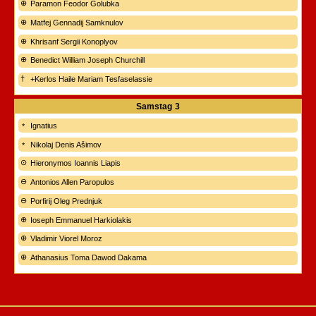
Paramon Feodor Golubka
Matfej Gennadij Samknulov
Khrisanf Sergii Konoplyov
Benedict William Joseph Churchill
+Kerlos Haile Mariam Tesfaselassie
Samstag
3
Ignatius
Nikolaj Denis Ašimov
Hieronymos Ioannis Liapis
Antonios Allen Paropulos
Porfirij Oleg Prednjuk
Ioseph Emmanuel Harkiolakis
Vladimir Viorel Moroz
Athanasius Toma Dawod Dakama