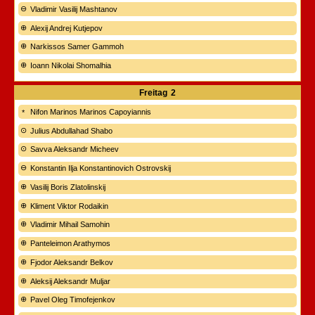
Vladimir Vasilij Mashtanov
Alexij Andrej Kutjepov
Narkissos Samer Gammoh
Ioann Nikolai Shomalhia
Freitag
2
Nifon Marinos Marinos Capoyiannis
Julius Abdullahad Shabo
Savva Aleksandr Micheev
Konstantin Ilja Konstantinovich Ostrovskij
Vasilij Boris Zlatolinskij
Kliment Viktor Rodaikin
Vladimir Mihail Samohin
Panteleimon Arathymos
Fjodor Aleksandr Belkov
Aleksij Aleksandr Muljar
Pavel Oleg Timofejenkov