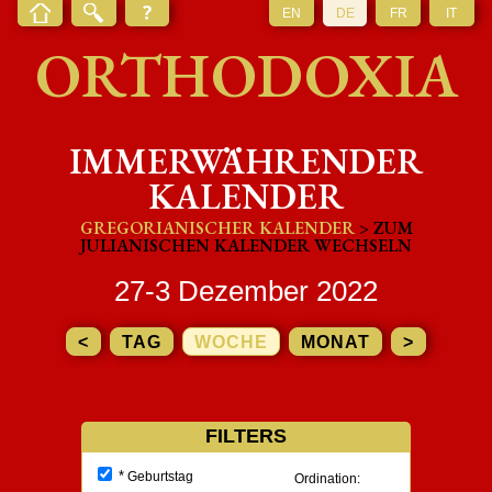
EN
DE
FR
IT
ORTHODOXIA
IMMERWÄHRENDER
KALENDER
GREGORIANISCHER KALENDER
> ZUM
JULIANISCHEN KALENDER WECHSELN
27-3 Dezember 2022
<
TAG
WOCHE
MONAT
>
FILTERS
*
Geburtstag
Ordination: