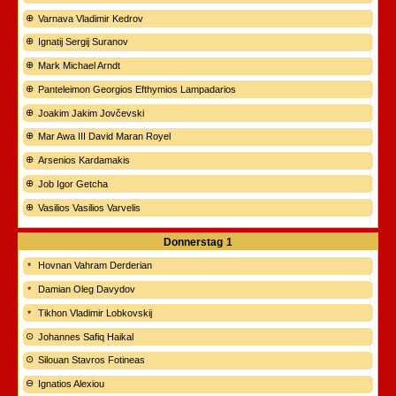
Varnava Vladimir Kedrov
Ignatij Sergij Suranov
Mark Michael Arndt
Panteleimon Georgios Efthymios Lampadarios
Joakim Jakim Jovčevski
Mar Awa III David Maran Royel
Arsenios Kardamakis
Job Igor Getcha
Vasilios Vasilios Varvelis
Donnerstag
1
Hovnan Vahram Derderian
Damian Oleg Davydov
Tikhon Vladimir Lobkovskij
Johannes Safiq Haikal
Silouan Stavros Fotineas
Ignatios Alexiou