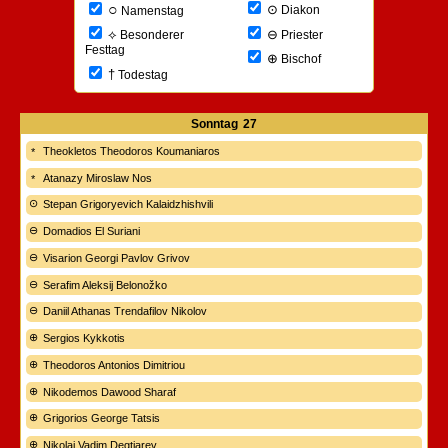
○
⊙
Diakon
Namenstag
⊖
⟡
Priester
Besonderer
Festtag
⊕
Bischof
†
Todestag
Sonntag
27
Theokletos Theodoros Koumaniaros
Atanazy Miroslaw Nos
Stepan Grigoryevich Kalaidzhishvili
Domadios El Suriani
Visarion Georgi Pavlov Grivov
Serafim Aleksij Belonožko
Daniil Athanas Trendafilov Nikolov
Sergios Kykkotis
Theodoros Antonios Dimitriou
Nikodemos Dawood Sharaf
Grigorios George Tatsis
Nikolaj Vadim Degtjarev