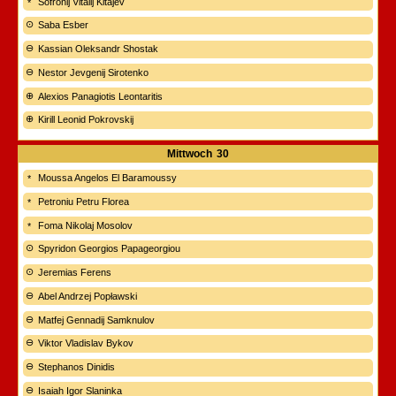
Sofronij Vitalij Kitajev
Saba Esber
Kassian Oleksandr Shostak
Nestor Jevgenij Sirotenko
Alexios Panagiotis Leontaritis
Kirill Leonid Pokrovskij
Mittwoch
30
Moussa Angelos El Baramoussy
Petroniu Petru Florea
Foma Nikolaj Mosolov
Spyridon Georgios Papageorgiou
Jeremias Ferens
Abel Andrzej Popławski
Matfej Gennadij Samknulov
Viktor Vladislav Bykov
Stephanos Dinidis
Isaiah Igor Slaninka