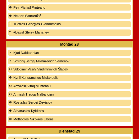
Petr Michail Pruteanu
Nektari Samardžić
+Petros Georgios Giakoumelos
+David Sterry Mahaffey
Montag
28
Kjud Nakkashian
Sofronij Sergej Mikhailovich Semenov
Volodimir Vasily Vladimirovich Šlapak
Kyrill Konstantinos Misiakoulis
Amvrosij Vitalij Munteanu
Armash Hagop Nalbandian
Rostislav Sergej Devjatov
Athanasios Kykkotis
Methodios Nikolaos Liberis
Dienstag
29