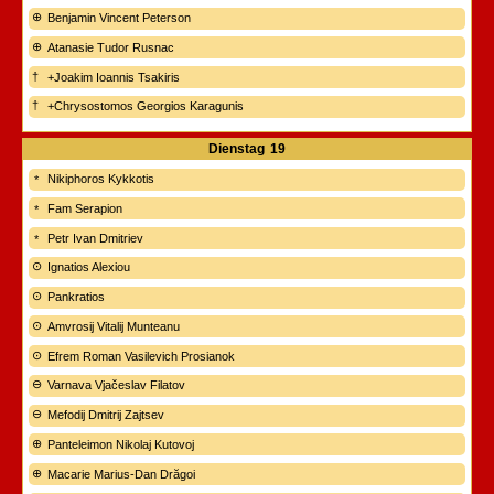
Benjamin Vincent Peterson
Atanasie Tudor Rusnac
+Joakim Ioannis Tsakiris
+Chrysostomos Georgios Karagunis
Dienstag
19
Nikiphoros Kykkotis
Fam Serapion
Petr Ivan Dmitriev
Ignatios Alexiou
Pankratios
Amvrosij Vitalij Munteanu
Efrem Roman Vasilevich Prosianok
Varnava Vjačeslav Filatov
Mefodij Dmitrij Zajtsev
Panteleimon Nikolaj Kutovoj
Macarie Marius-Dan Drăgoi