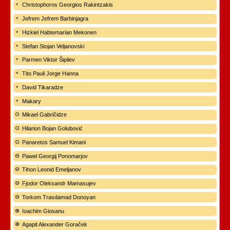
Christophoros Georgios Rakintzakis
Jefrem Jefrem Barbinjagra
Hizkiel Habtemarian Mekonen
Stefan Stojan Veljanovski
Parmen Viktor Šipilev
Tito Pauli Jorge Hanna
David Tikaradze
Makary
Mikael Gabričidze
Hilarion Bojan Golubović
Panaretos Samuel Kimani
Pawel Georgij Ponomarjov
Tihon Leonid Emeljanov
Fjodor Oleksandr Mamasujev
Torkom Trasdamad Donoyan
Ioachim Giosanu
Agapit Alexander Goraček