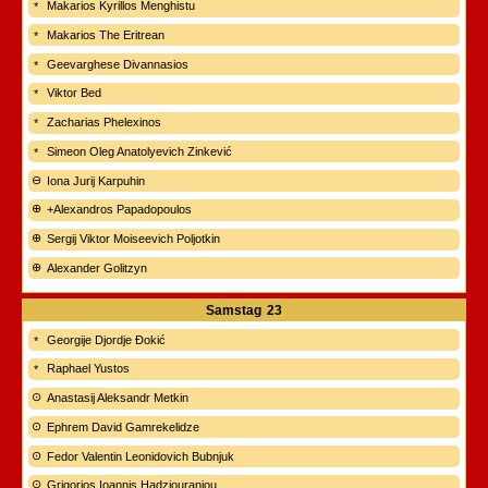
Makarios Kyrillos Menghistu
Makarios The Eritrean
Geevarghese Divannasios
Viktor Bed
Zacharias Phelexinos
Simeon Oleg Anatolyevich Zinkević
Iona Jurij Karpuhin
+Alexandros Papadopoulos
Sergij Viktor Moiseevich Poljotkin
Alexander Golitzyn
Samstag
23
Georgije Djordje Đokić
Raphael Yustos
Anastasij Aleksandr Metkin
Ephrem David Gamrekelidze
Fedor Valentin Leonidovich Bubnjuk
Grigorios Ioannis Hadziouraniou