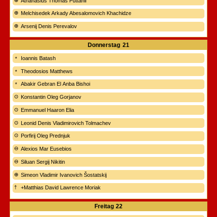
Athanasius Thomas Puttanil
Melchisedek Arkady Abesalomovich Khachidze
Arsenij Denis Perevalov
Donnerstag
21
Ioannis Batash
Theodosios Matthews
Abakir Gebran El Anba Bishoi
Konstantin Oleg Gorjanov
Emmanuel Haaron Elia
Leonid Denis Vladimirovich Tolmachev
Porfirij Oleg Prednjuk
Alexios Mar Eusebios
Siluan Sergij Nikitin
Simeon Vladimir Ivanovich Šostatskij
+Matthias David Lawrence Moriak
Freitag
22