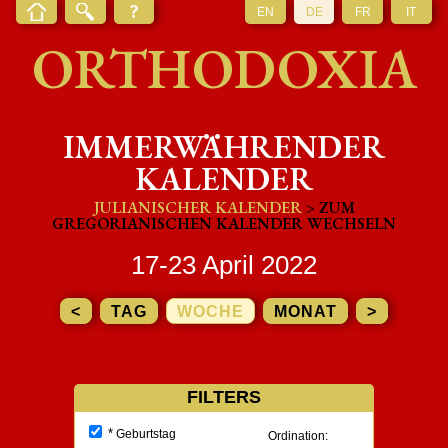
EN
DE
FR
IT
ORTHODOXIA
IMMERWÄHRENDER
KALENDER
JULIANISCHER KALENDER
> ZUM
GREGORIANISCHEN KALENDER WECHSELN
17-23 April 2022
<
TAG
WOCHE
MONAT
>
FILTERS
*
Geburtstag
Ordination: