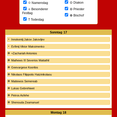
○
⊙
Diakon
Namenstag
⊖
⟡
Priester
Besonderer
Festtag
⊕
Bischof
†
Todestag
Sonntag
17
Innokentij Jakov Jakovljev
Evfimij Viktor Maksimenko
+Zachariah Antonios
Mathews III Severios Mattathil
Geevargese Koorilos
Nikolaos Filippotis Hatzinikolaou
Mattewos Semereab
Lukas Gebrehiwet
Petros Asfehe
Shenouda Zeamanuel
Montag
18