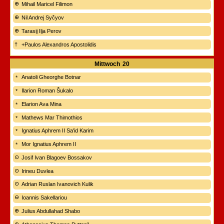
Mihail Maricel Filimon
Nil Andrej Syčyov
Tarasij Ilja Perov
+Paulos Alexandros Apostolidis
Mittwoch
20
Anatoli Gheorghe Botnar
Ilarion Roman Šukalo
Elarion Ava Mina
Mathews Mar Thimothios
Ignatius Aphrem II Sa'id Karim
Mor Ignatius Aphrem II
Josif Ivan Blagoev Bossakov
Irineu Duvlea
Adrian Ruslan Ivanovich Kulik
Ioannis Sakellariou
Julius Abdullahad Shabo