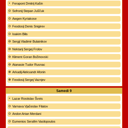
Ferapont Dmitrij Kašin
Sofronij Stepan Juščuk
Awgen Kyriakose
Feodosij Denis Snigirev
Ioakim Bilis
Sergij Vladimir Bulatnikov
Nektarij Sergej Frolov
Kliment Goran Božinovski
Atanasie Tudor Rusnac
Arkadij Aleksandr Afonin
Feodosij Sergej Vaznjev
Samedi
9
Lazar Rostislav Švets
Varnava Vjačeslav Filatov
Andon Artan Merdani
Eumenios Serafim Vasilopoulos