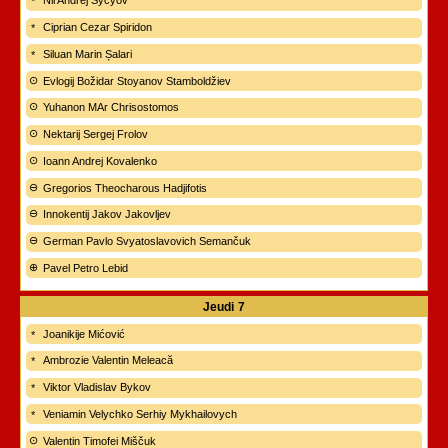
Nil Andrej Syčyov
Ciprian Cezar Spiridon
Siluan Marin Șalari
Evlogij Božidar Stoyanov Stamboldžiev
Yuhanon MAr Chrisostomos
Nektarij Sergej Frolov
Ioann Andrej Kovalenko
Gregorios Theocharous Hadjifotis
Innokentij Jakov Jakovljev
German Pavlo Svyatoslavovich Semančuk
Pavel Petro Lebid
Jeudi
7
Joanikije Mićović
Ambrozie Valentin Meleacă
Viktor Vladislav Bykov
Veniamin Velychko Serhiy Mykhailovych
Valentin Timofei Miščuk