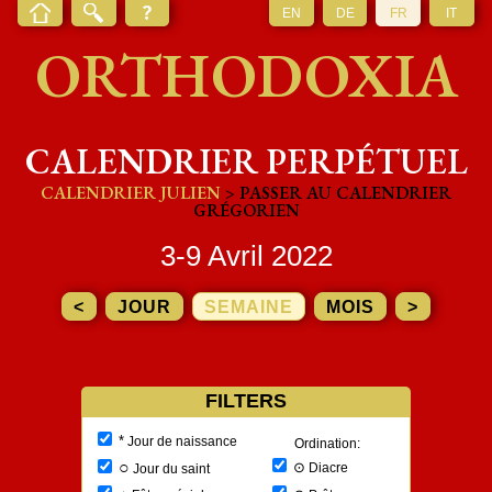
EN
DE
FR
IT
ORTHODOXIA
CALENDRIER PERPÉTUEL
CALENDRIER JULIEN
> PASSER AU CALENDRIER
GRÉGORIEN
3-9 Avril 2022
<
JOUR
SEMAINE
MOIS
>
FILTERS
*
Jour de naissance
Ordination:
○
⊙
Diacre
Jour du saint