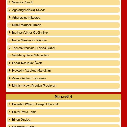
Silvanos Ayoub
Agafangel Aleksij Savvin
Athanasios Nikolaou
Mihail Maricel Filimon
Iustinian Viktor Ovčinnikov
Ioann Akeksandr Pavlihin
Tadros Arsenios El Anba Bishoi
Vakhtang Badri Akhvlediani
Lazar Rostislav Švets
Hovakim Vardkes Manukian
Artak Gegham Tigranian
Mkrtich Hayk Prošian Proshyan
Mercredi
6
Benedict William Joseph Churchill
Pavel Petro Lebid
Irineu Duvlea