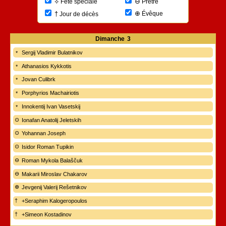
⊖
⟡
Prêtre
Fête spéciale
⊕
†
Évêque
Jour de décès
Dimanche
3
Sergij Vladimir Bulatnikov
Athanasios Kykkotis
Jovan Culibrk
Porphyrios Machairiotis
Innokentij Ivan Vasetskij
Ionafan Anatolij Jeletskih
Yohannan Joseph
Isidor Roman Tupikin
Roman Mykola Balaščuk
Makarii Miroslav Chakarov
Jevgenij Valerij Rešetnikov
+Seraphim Kalogeropoulos
+Simeon Kostadinov