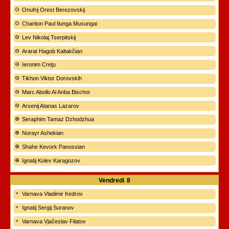
Onufrij Orest Berezovskij
Chariton Paul Ilunga Musungai
Lev Nikolaj Tserpitskij
Ararat Hagob Kaltakčian
Ieronim Creţu
Tikhon Viktor Dorovskih
Marc Abollo Al Anba Bischoi
Arsenij Atanas Lazarov
Seraphim Tamaz Dzhodzhua
Norayr Ashekian
Shahe Kevork Panossian
Ignatij Kolev Karagozov
Vendredi
8
Varnava Vladimir Kedrov
Ignatij Sergij Suranov
Varnava Vjačeslav Filatov