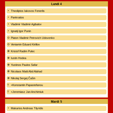
Lundi
4
Theoliptos Iakovos Fenerlis
Pankratios
Vladimir Vladimir Agibalov
Ignatij Igor Punin
Platon Vladimir Petrovich Udovenko
Veniamin Eduard Kirillov
Kristof Radim Pulec
Iustin Hodea
Yustinos Paulos Safar
Nicolaos Matti Abd Alahad
Nikolaj Sergej Čašin
+Konstantin Papastefanou
+Jeremiasz Jan Anchimiuk
Mardi
5
Makarios Andreas Tilyridis