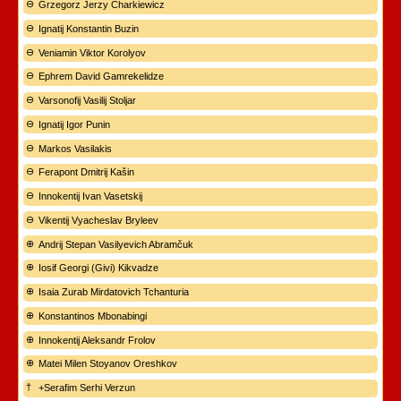
Grzegorz Jerzy Charkiewicz
Ignatij Konstantin Buzin
Veniamin Viktor Korolyov
Ephrem David Gamrekelidze
Varsonofij Vasilij Stoljar
Ignatij Igor Punin
Markos Vasilakis
Ferapont Dmitrij Kašin
Innokentij Ivan Vasetskij
Vikentij Vyacheslav Bryleev
Andrij Stepan Vasilyevich Abramčuk
Iosif Georgi (Givi) Kikvadze
Isaia Zurab Mirdatovich Tchanturia
Konstantinos Mbonabingi
Innokentij Aleksandr Frolov
Matei Milen Stoyanov Oreshkov
+Serafim Serhi Verzun