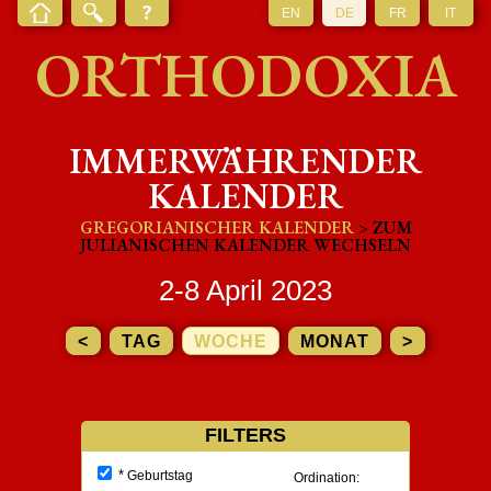
EN
DE
FR
IT
ORTHODOXIA
IMMERWÄHRENDER
KALENDER
GREGORIANISCHER KALENDER
> ZUM
JULIANISCHEN KALENDER WECHSELN
2-8 April 2023
<
TAG
WOCHE
MONAT
>
FILTERS
*
Geburtstag
Ordination: