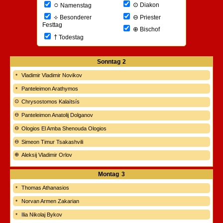
○
⊙
Diakon
Namenstag
⊖
⟡
Priester
Besonderer
Festtag
⊕
Bischof
†
Todestag
Sonntag
2
Vladimir Vladimir Novikov
Panteleimon Arathymos
Chrysostomos Kalaïtsís
Panteleimon Anatolij Dolganov
Ologios El Amba Shenouda Ologios
Simeon Timur Tsakashvili
Aleksij Vladimir Orlov
Montag
3
Thomas Athanasios
Norvan Armen Zakarian
Ilia Nikolaj Bykov