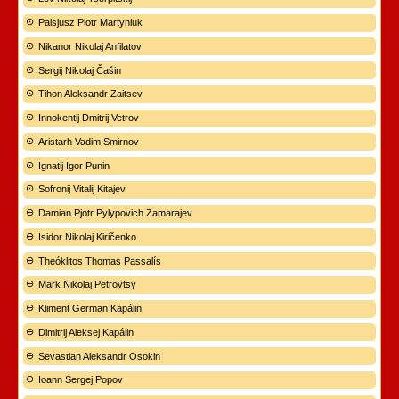
Paisjusz Piotr Martyniuk
Nikanor Nikolaj Anfilatov
Sergij Nikolaj Čašin
Tihon Aleksandr Zaitsev
Innokentij Dmitrij Vetrov
Aristarh Vadim Smirnov
Ignatij Igor Punin
Sofronij Vitalij Kitajev
Damian Pjotr Pylypovich Zamarajev
Isidor Nikolaj Kiričenko
Theóklitos Thomas Passalís
Mark Nikolaj Petrovtsy
Kliment German Kapálin
Dimitrij Aleksej Kapálin
Sevastian Aleksandr Osokin
Ioann Sergej Popov