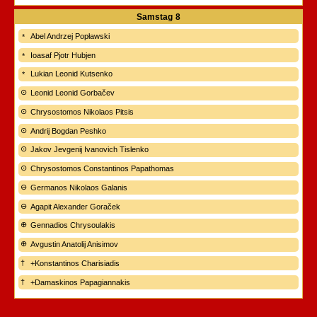
Samstag
8
Abel Andrzej Popławski
Ioasaf Pjotr Hubjen
Lukian Leonid Kutsenko
Leonid Leonid Gorbačev
Chrysostomos Nikolaos Pitsis
Andrij Bogdan Peshko
Jakov Jevgenij Ivanovich Tislenko
Chrysostomos Constantinos Papathomas
Germanos Nikolaos Galanis
Agapit Alexander Goraček
Gennadios Chrysoulakis
Avgustin Anatolij Anisimov
+Konstantinos Charisiadis
+Damaskinos Papagiannakis