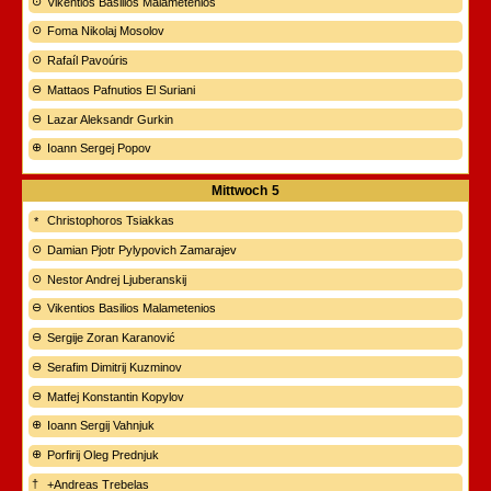
Vikentios Basilios Malametenios
Foma Nikolaj Mosolov
Rafaíl Pavoúris
Mattaos Pafnutios El Suriani
Lazar Aleksandr Gurkin
Ioann Sergej Popov
Mittwoch
5
Christophoros Tsiakkas
Damian Pjotr Pylypovich Zamarajev
Nestor Andrej Ljuberanskij
Vikentios Basilios Malametenios
Sergije Zoran Karanović
Serafim Dimitrij Kuzminov
Matfej Konstantin Kopylov
Ioann Sergij Vahnjuk
Porfirij Oleg Prednjuk
+Andreas Trebelas