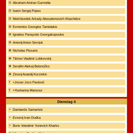
Abraham Amiran Garmelia
Ioann Sergej Popov
Melchisedek Arkady Abesalomovich Khachidze
Evmenios Georgios Tamiolakis
Ignatios Panayotis Georgakopoulos
Antonij Anton Sevrjuk
Nicholas Pissaris
Tikhon Vladimir Lobkovskij
Serafim Aleksij Belonožko
Zinovij Anatolij Korzinkin
+Jovan Joco Pavlović
+Youhanna Mansour
Dienstag
4
Damianós Samartsis
Evsevij Ivan Dudka
Boris Volodimir Yurievich Kharko