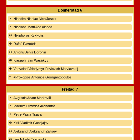
Donnerstag
6
Nicodim Nicolae Nicolăescu
Nicolaos Matti Abd Alahad
Nikiphoros Kykkotis
Rafaíl Pavoúris
Antonij Denis Doronin
Ioasaph Ivan Wasilikyv
Vsevolod Volodymyr Pavlovich Matvievskij
+Prokopios Antonios Georgantopoulos
Freitag
7
Avgustin Adam Markevič
Ioachim Dimitrios Archontós
Petre Paata Tsava
Kirill Vladimir Gundjajev
Aleksandr Aleksandr Zaitsev
Lev Nikolaj Tserpitskij